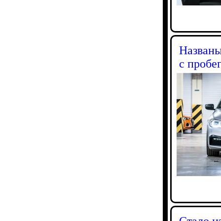
Названы
с пробе
Стало и