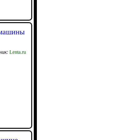
 машины
ник:
Lenta.ru
машине