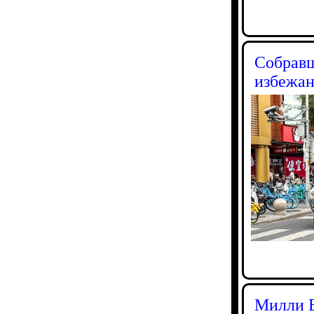
Собравш
избежан
Милли Б