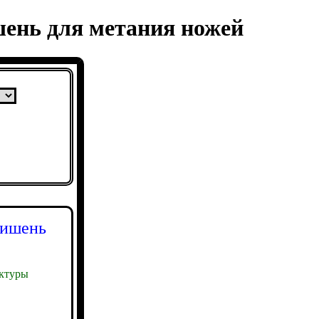
шень для метания ножей
мишень
ктуры