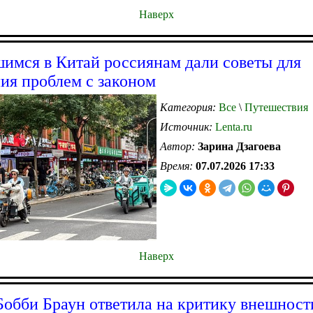
Наверх
имся в Китай россиянам дали советы для
ия проблем с законом
Категория:
Все
\
Путешествия
Источник:
Lenta.ru
Автор:
Зарина Дзагоева
Время:
07.07.2026 17:33
Наверх
обби Браун ответила на критику внешност