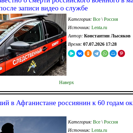
после записи видео о службе
Категория:
Все
\
Россия
Источник:
Lenta.ru
Автор:
Константин Лысяков
Время:
07.07.2026 17:28
Наверх
ий в Афганистане россиянин к 60 годам ок
Категория:
Все
\
Россия
Источник:
Lenta.ru