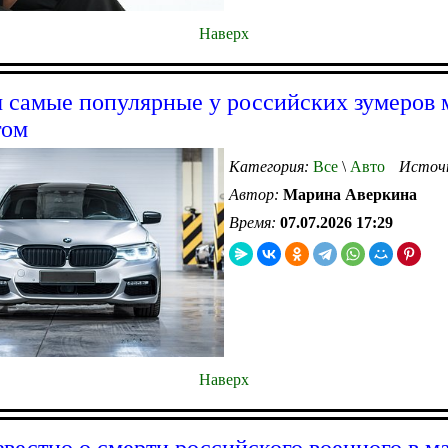
Наверх
 самые популярные у российских зумеров
гом
Категория:
Все
\
Авто
Источ
Автор:
Марина Аверкина
Время:
07.07.2026 17:29
Наверх
звестно о смерти российского военного в 