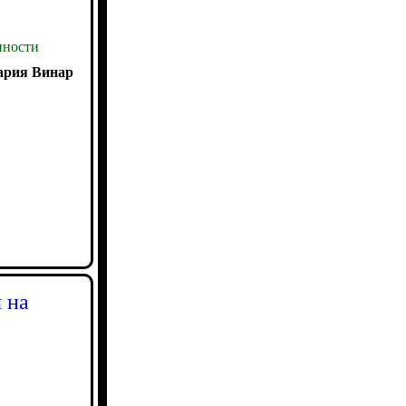
ности
рия Винар
 на