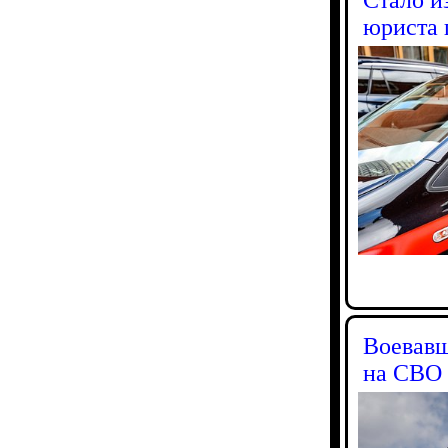
юриста 
Воевавш
на СВО