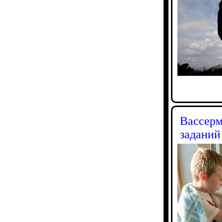
Вассерм
заданий