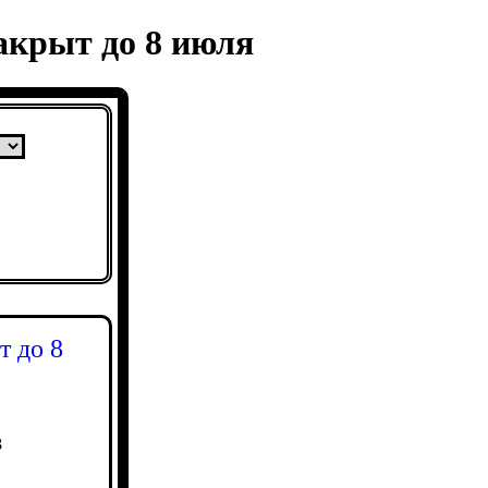
акрыт до 8 июля
т до 8
3