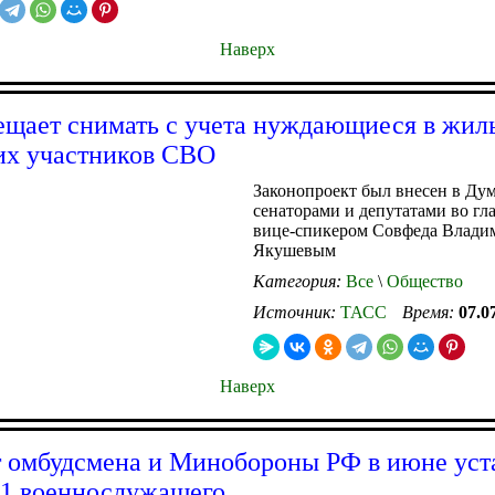
Наверх
ещает снимать с учета нуждающиеся в жил
их участников СВО
Законопроект был внесен в Ду
сенаторами и депутатами во гл
вице-спикером Совфеда Влади
Якушевым
Категория:
Все
\
Общество
Источник:
ТАСС
Время:
07.0
Наверх
 омбудсмена и Минобороны РФ в июне уст
91 военнослужащего