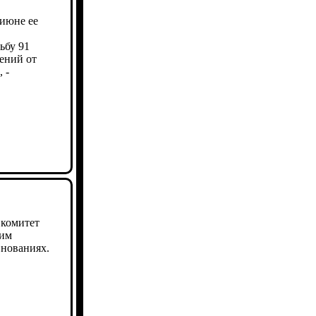
 июне ее
ьбу 91
ений от
 -
комитет
ким
внованиях.