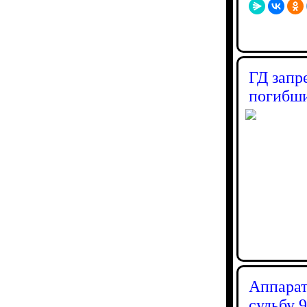
ГД запр
погибш
Аппарат
судьбу 