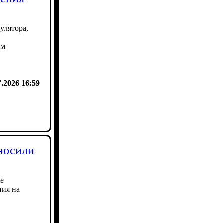
улятора,
ым
7.2026 16:59
носили
не
ния на