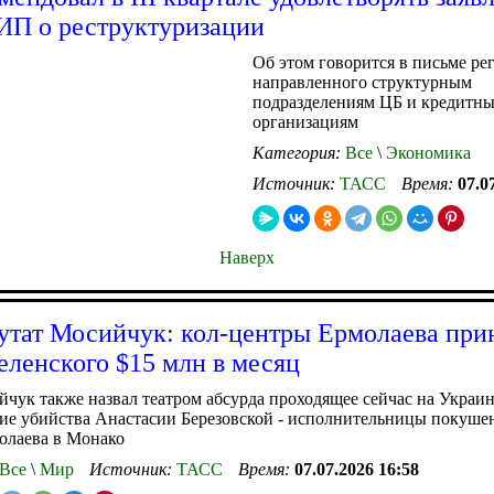
ИП о реструктуризации
Об этом говорится в письме рег
направленного структурным
подразделениям ЦБ и кредитн
организациям
Категория:
Все
\
Экономика
Источник:
ТАСС
Время:
07.0
Наверх
утат Мосийчук: кол-центры Ермолаева при
еленского $15 млн в месяц
чук также назвал театром абсурда проходящее сейчас на Украи
ие убийства Анастасии Березовской - исполнительницы покуше
олаева в Монако
Все
\
Мир
Источник:
ТАСС
Время:
07.07.2026 16:58