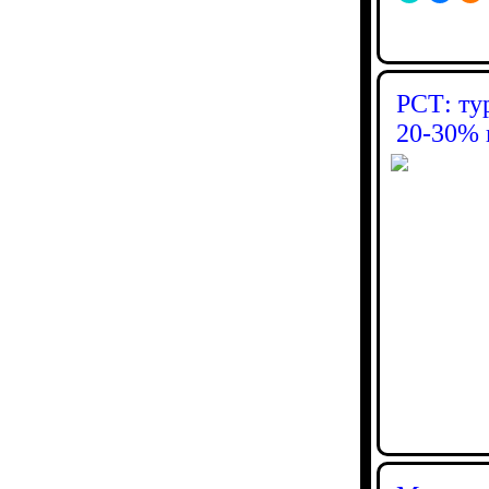
РСТ: ту
20-30% 