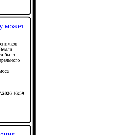
ду может
 снимков
 Земли
ти было
ерального
моса
7.2026 16:59
ления