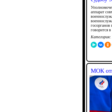
Уполномочен
аппарат сов
военнослужа
военнослужа
госорганов 
говорится в
Категория:
МОК отм