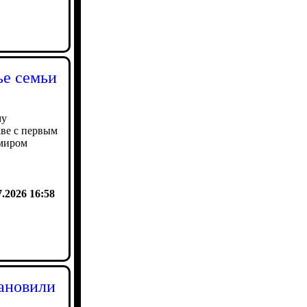
ье семьи
му
аве с первым
миром
7.2026 16:58
ановили