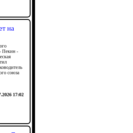
ет на
ого
- Пекин -
еская
етил
ководитель
ого союза
7.2026 17:02