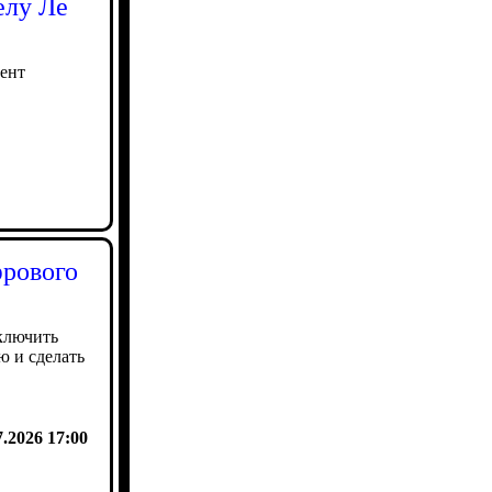
елу Ле
дент
фрового
ключить
 и сделать
7.2026 17:00