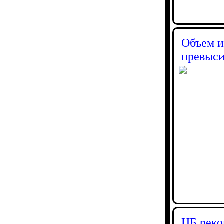
Объем и
превыси
ЦБ реко