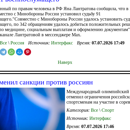
ный по правам человека в РФ Яна Лантратова сообщила, что в
местно с Минобороны России установил судьбу 91
щего."Совместно с Минобороны России удалось установить суд
щего, по 342 обращениям удалось добиться положительных реш
по медицине, социальным выплатам и оформлению документам",
 канале Лантратовой в мессенджере Max.
Все
\
Россия
Источник:
Интерфакс
Время:
07.07.2026 17:49
Наверх
енил санкции против россиян
Международный олимпийский 
отменил ограничения российс
спортсменам на участие в соре
Категория:
Все
\
Спорт
Источник:
Интерфакс
Время:
07.07.2026 17:46