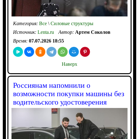
Категория:
Все
\
Силовые структуры
Источник:
Lenta.ru
Автор:
Артем Соколов
Время:
07.07.2026 18:55
Наверх
Россиянам напомнили о
возможности покупки машины без
водительского удостоверения