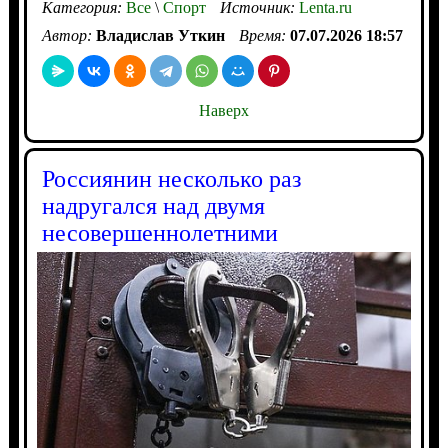
Категория:
Все
\
Спорт
Источник:
Lenta.ru
Автор:
Владислав Уткин
Время:
07.07.2026 18:57
Наверх
Россиянин несколько раз
надругался над двумя
несовершеннолетними