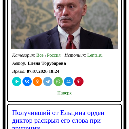
Категория:
Все
\
Россия
Источник:
Lenta.ru
Автор:
Елена Торубарова
Время:
07.07.2026 18:24
Наверх
Получивший от Ельцина орден
диктор раскрыл его слова при
вручении