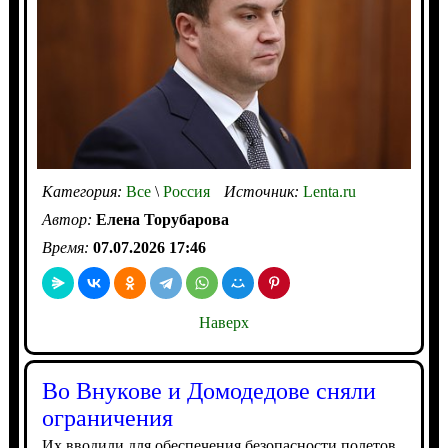
Категория:
Все
\
Россия
Источник:
Lenta.ru
Автор:
Елена Торубарова
Время:
07.07.2026 17:46
Наверх
Во Внукове и Домодедове сняли
ограничения
Их вводили для обеспечения безопасности полетов