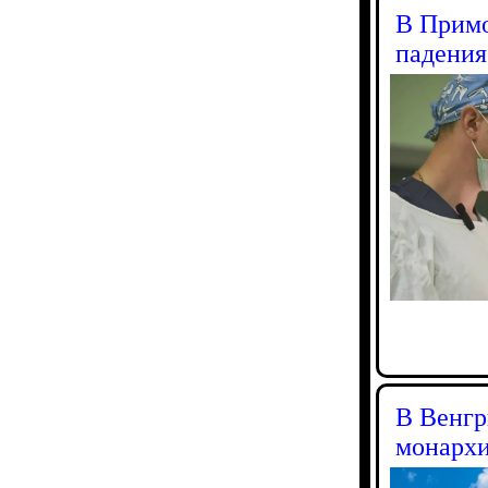
В Примо
падения
В Венгр
монарх