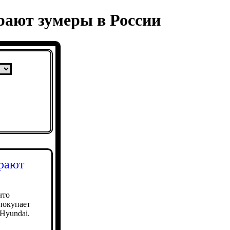
рают зумеры в России
ирают
что
покупает
Hyundai.