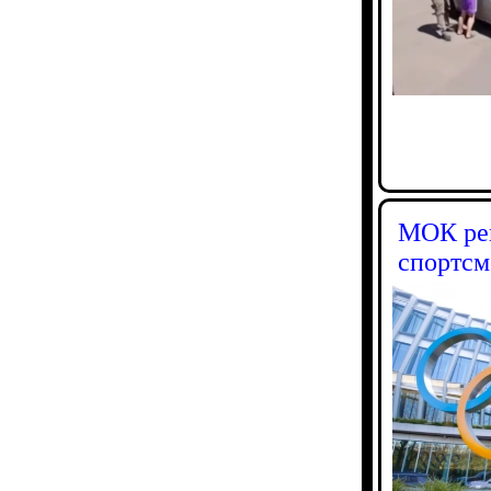
МОК рек
спортсм