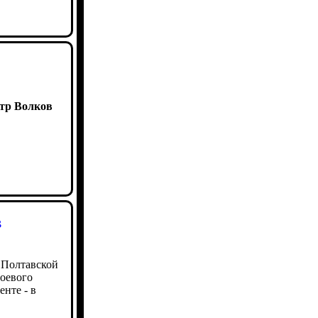
тр Волков
в
 Полтавской
боевого
енте - в