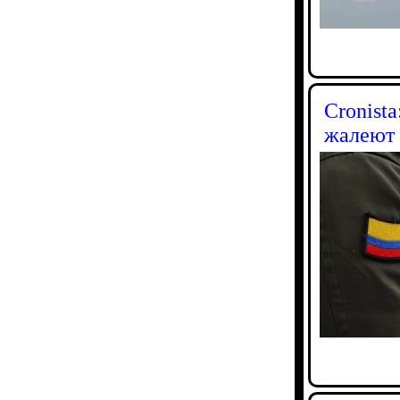
Cronist
жалеют 