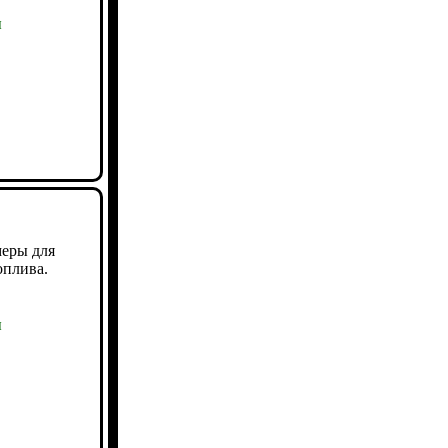
ы
меры для
оплива.
ы