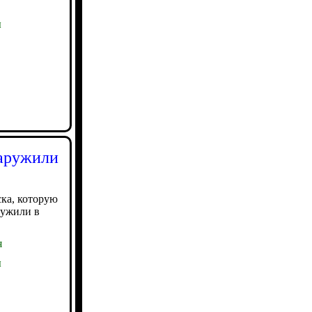
ы
наружили
ка, которую
ружили в
я
ы