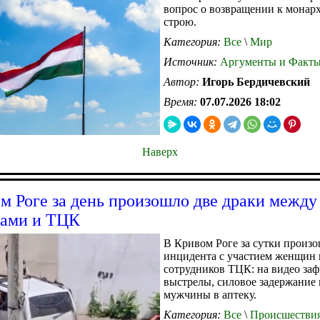
вопрос о возвращении к монар
строю.
Категория:
Все
\
Мир
Источник:
Аргументы и Факт
Автор:
Игорь Бердичевский
Время:
07.07.2026 18:02
Наверх
м Роге за день произошло две драки между
ами и ТЦК
В Кривом Роге за сутки произ
инцидента с участием женщин 
сотрудников ТЦК: на видео за
выстрелы, силовое задержание 
мужчины в аптеку.
Категория:
Все
\
Происшестви