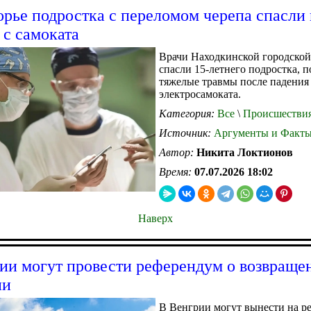
рье подростка с переломом черепа спасли
 с самоката
Врачи Находкинской городско
спасли 15-летнего подростка, 
тяжелые травмы после падения
электросамоката.
Категория:
Все
\
Происшестви
Источник:
Аргументы и Факт
Автор:
Никита Локтионов
Время:
07.07.2026 18:02
Наверх
ии могут провести референдум о возвраще
ии
В Венгрии могут вынести на р