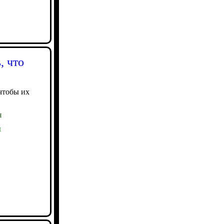
, что
чтобы их
я
ы