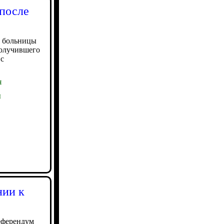
 после
й больницы
получившего
 с
я
ы
нии к
еферендум