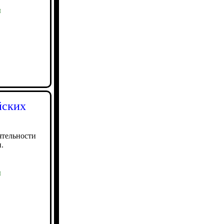
ы
йских
ятельности
.
ы