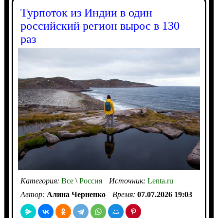
Турпоток из Индии в один
российский регион вырос в 130
раз
Категория:
Все
\
Россия
Источник:
Lenta.ru
Автор:
Алина Черненко
Время:
07.07.2026 19:03