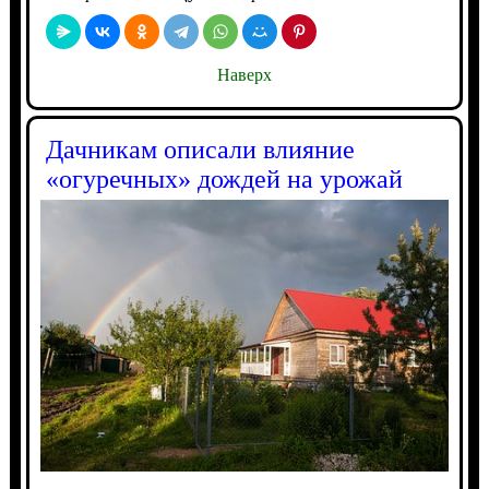
Наверх
Дачникам описали влияние
«огуречных» дождей на урожай