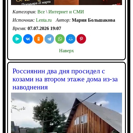
Категория:
Все
\
Интернет и СМИ
Источник:
Lenta.ru
Автор:
Мария Большакова
Время:
07.07.2026 19:07
Наверх
Россиянин два дня просидел с
козами на втором этаже дома из-за
наводнения