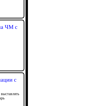
на ЧМ с
лации с
 выставлять
арь