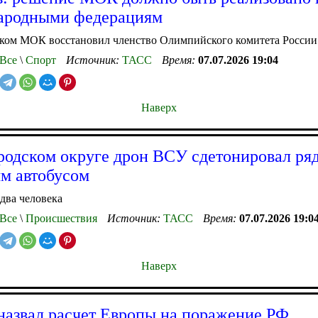
ародными федерациям
лком МОК восстановил членство Олимпийского комитета России
Все
\
Спорт
Источник:
ТАСС
Время:
07.07.2026 19:04
Наверх
родском округе дрон ВСУ сдетонировал ря
м автобусом
два человека
Все
\
Происшествия
Источник:
ТАСС
Время:
07.07.2026 19:0
Наверх
назвал расчет Европы на поражение РФ