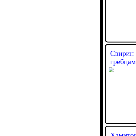
Свирин 
гребцам
Хамитов