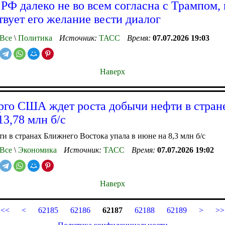
 РФ далеко не во всем согласна с Трампом,
твует его желание вести диалог
Все
\
Политика
Источник:
ТАСС
Время:
07.07.2026 19:03
Наверх
го США ждет роста добычи нефти в стране
13,78 млн б/с
и в странах Ближнего Востока упала в июне на 8,3 млн б/с
Все
\
Экономика
Источник:
ТАСС
Время:
07.07.2026 19:02
Наверх
<<
<
62185
62186
62187
62188
62189
>
>>