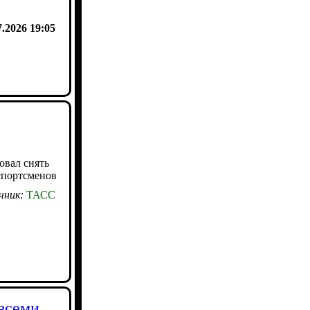
7.2026 19:05
овал снять
спортсменов
чник:
ТАСС
всеми