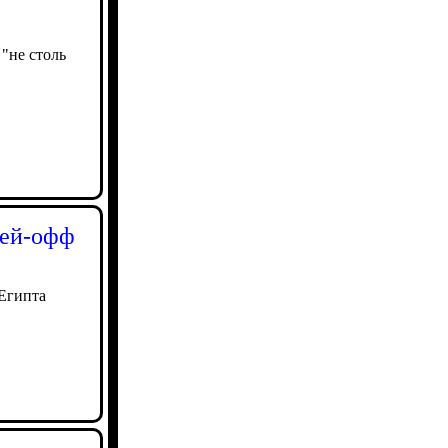
"не столь
лей-офф
 Египта