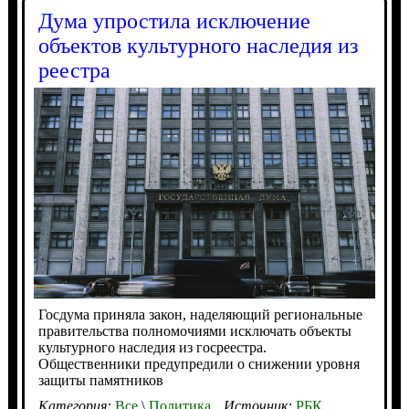
Дума упростила исключение
объектов культурного наследия из
реестра
Госдума приняла закон, наделяющий региональные
правительства полномочиями исключать объекты
культурного наследия из госреестра.
Общественники предупредили о снижении уровня
защиты памятников
Категория:
Все
\
Политика
Источник:
РБК