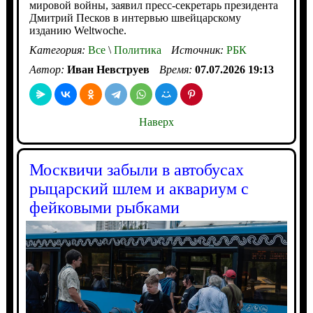
мировой войны, заявил пресс-секретарь президента
Дмитрий Песков в интервью швейцарскому
изданию Weltwoche.
Категория:
Все
\
Политика
Источник:
РБК
Автор:
Иван Невструев
Время:
07.07.2026 19:13
Наверх
Москвичи забыли в автобусах
рыцарский шлем и аквариум с
фейковыми рыбками