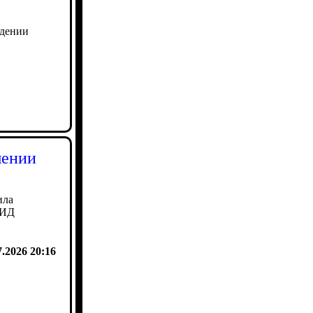
едении
шении
ила
МИД
7.2026 20:16