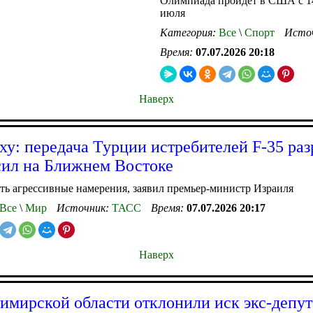
Олимпиада пройдет в США с 1
июля
Категория:
Все
\
Спорт
Исто
Время:
07.07.2026 20:18
Наверх
ху: передача Турции истребителей F-35 ра
сил на Ближнем Востоке
ть агрессивные намерения, заявил премьер-министр Израиля
Все
\
Мир
Источник:
ТАСС
Время:
07.07.2026 20:17
Наверх
имирской области отклонили иск экс-депут