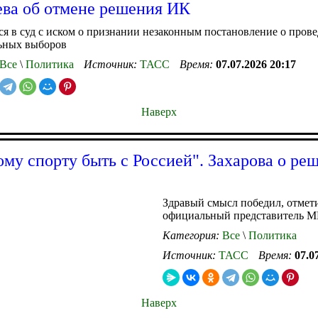
ва об отмене решения ИК
я в суд с иском о признании незаконным постановление о пров
ьных выборов
Все
\
Политика
Источник:
ТАСС
Время:
07.07.2026 20:17
Наверх
му спорту быть с Россией". Захарова о ре
Здравый смысл победил, отмет
официальный представитель 
Категория:
Все
\
Политика
Источник:
ТАСС
Время:
07.0
Наверх