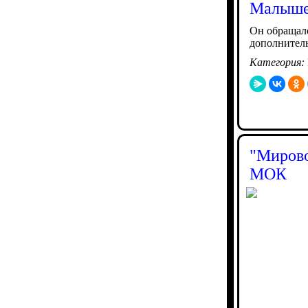
Малыше
Он обращалс
дополнител
Категория:
"Мирово
МОК