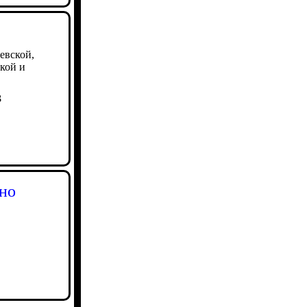
евской,
кой и
3
но