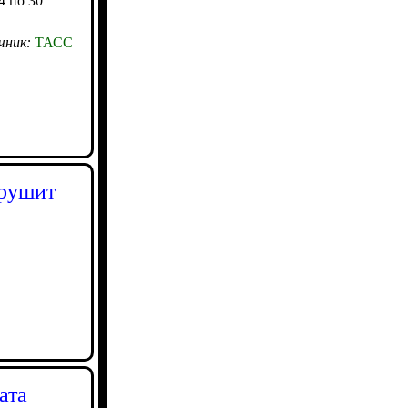
4 по 30
чник:
ТАСС
зрушит
ата