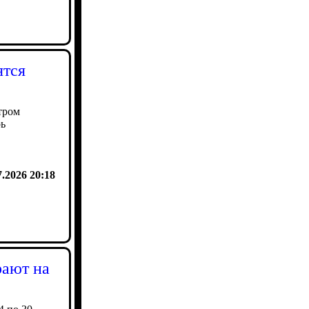
ятся
тром
рь
7.2026 20:18
рают на