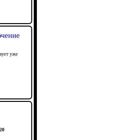
ючение
вует уже
20