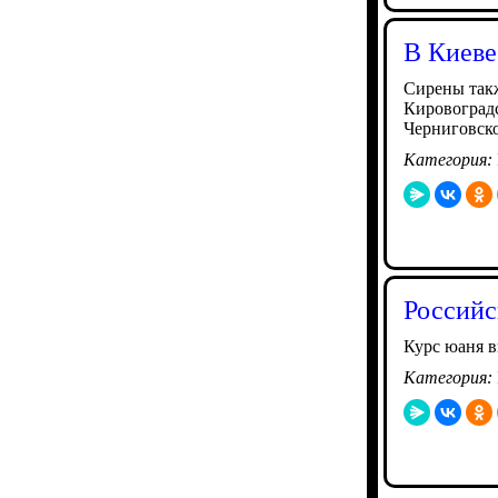
В Киеве
Сирены так
Кировоградс
Черниговско
Категория:
Российс
Курс юаня в
Категория: