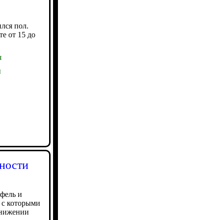
лся пол.
те от 15 до
я
ы
йности
офель и
, с которыми
снижении