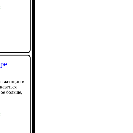
ы
ире
ов женщин в
оказаться
ое больше,
ы