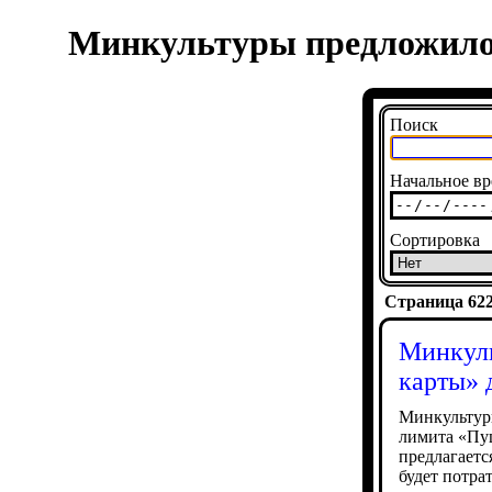
Минкультуры предложило 
Поиск
Начальное вр
Сортировка
Страница 6220
Минкуль
карты» 
Минкультуры
лимита «Пуш
предлагаетс
будет потра