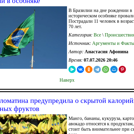
и в особняке
В Бразилии на дне рождении в
историческом особняке провали
Пострадали 11 человек в возрас
70 лет.
Категория:
Все
\
Происшестви
Источник:
Аргументы и Факт
Автор:
Анастасия Афонина
Время:
07.07.2026 20:46
Наверх
ломатина предупредила о скрытой калори
ных фруктов
Манго, бананы, кукуруза, карт
авокадо относятся к продуктам
стоит быть внимательнее при 