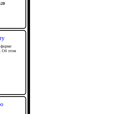
:20
ту
 форме
. Об этом
ую