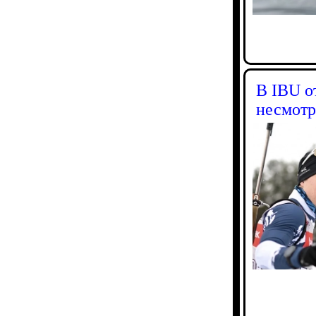
В IBU о
несмот