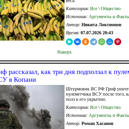
веса.
Категория:
Все
\
Общество
Источник:
Аргументы и Факт
Автор:
Никита Локтионов
Время:
07.07.2026 20:43
Наверх
иф рассказал, как три дня подползал к пул
СУ в Копани
Штурмовик ВС РФ Гриф унич
пулеметчика ВСУ после того, к
полз к его укрытию.
Категория:
Все
\
Общество
Источник:
Аргументы и Факт
Автор:
Роман Хасанов