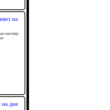
ияет на
ую систему
 от
ы
 на дне