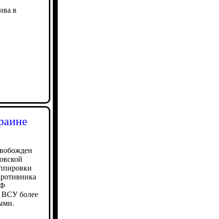
ива в
раине
свобожден
овской
уппировки
противника
РФ
 ВСУ более
ыми.