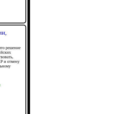
ии,
что решение
ийских
вовать,
КР и отмену
льному
ы