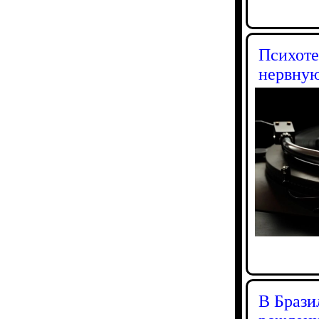
Психоте
нервную
В Брази