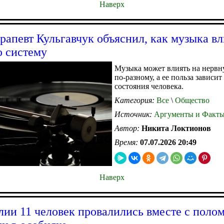
Наверх
рапевт Кульгавчук объяснил, как музыка вл
 систему
Музыка может влиять на нервн
по-разному, а ее польза зависит
состояния человека.
Категория:
Все
\
Общество
Источник:
Аргументы и Факт
Автор:
Никита Локтионов
Время:
07.07.2026 20:49
Наверх
лии 11 человек провалились вместе с полом