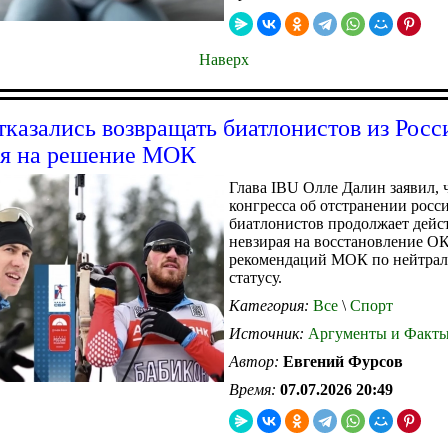
Наверх
тказались возвращать биатлонистов из Росс
ря на решение МОК
Глава IBU Олле Далин заявил, 
конгресса об отстранении росс
биатлонистов продолжает дейст
невзирая на восстановление О
рекомендаций МОК по нейтра
статусу.
Категория:
Все
\
Спорт
Источник:
Аргументы и Факт
Автор:
Евгений Фурсов
Время:
07.07.2026 20:49