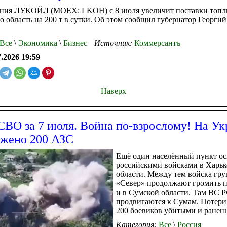
ния ЛУКОЙЛ (MOEX: LKOH) с 8 июля увеличит поставки топл
 область на 200 т в сутки. Об этом сообщил губернатор Георгий
.
Все
\
Экономика
\
Бизнес
Источник:
Коммерсантъ
7.2026 19:59
Наверх
СВО за 7 июля. Война по-взрослому! На Ук
жено 200 АЗС
Ещё один населённый пункт о
российскими войсками в Харьк
области. Между тем войска гр
«Север» продолжают громить 
и в Сумской области. Там ВС 
продвигаются к Сумам. Потери
200 боевиков убитыми и ранен
Категория:
Все
\
Россия