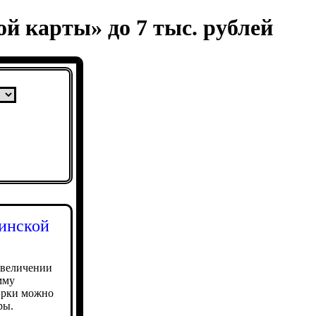
 карты» до 7 тыс. рублей
инской
увеличении
мму
цирки можно
ры.