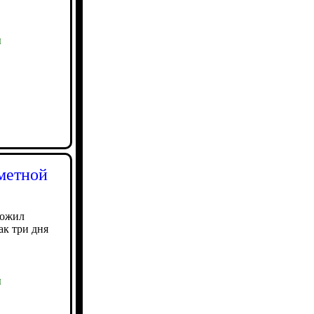
ы
еметной
тожил
ак три дня
ы