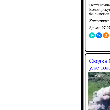
Нефтекомпа
Вологодскую
Филимонов
Категория:
Время:
07.0
Сводка 
уже сож