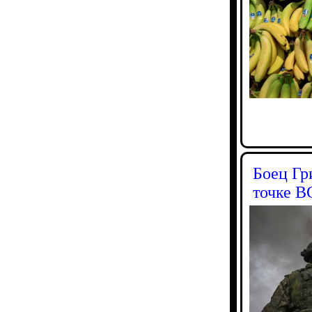
Боец Гр
точке В