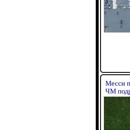
Месси п
ЧМ под