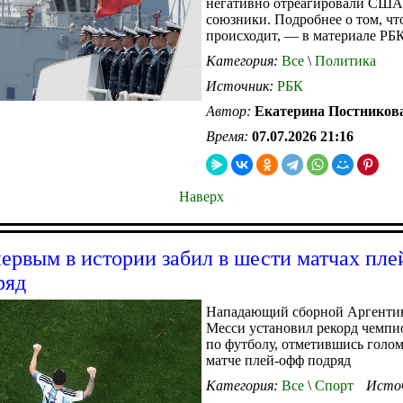
негативно отреагировали США
союзники. Подробнее о том, чт
происходит, — в материале РБ
Категория:
Все
\
Политика
Источник:
РБК
Автор:
Екатерина Постников
Время:
07.07.2026 21:16
Наверх
ервым в истории забил в шести матчах пл
ряд
Нападающий сборной Аргенти
Месси установил рекорд чемпи
по футболу, отметившись голо
матче плей-офф подряд
Категория:
Все
\
Спорт
Исто