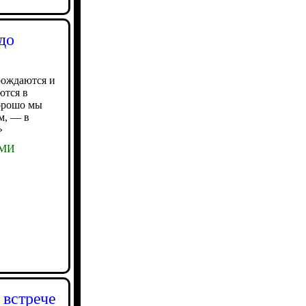
до
рождаются и
ются в
орошо мы
м, — в
»
СМИ
 встрече