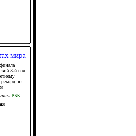
тах мира
 финала
свой 8-й гол
летнему
 рекорд по
ра
чник:
РБК
ая