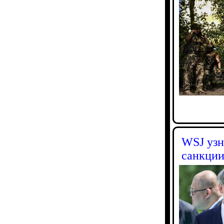
WSJ узн
санкции