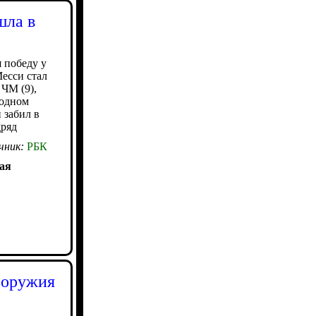
шла в
 победу у
Месси стал
ЧМ (9),
 одном
 забил в
дряд
чник:
РБК
ая
 оружия