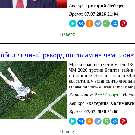
Автор:
Григорий Лебедев
Время:
07.07.2026 21:04
Наверх
обил личный рекорд по голам на чемпиона
Месси сравнял счет в матче 1/8
ЧМ-2026 против Египта, забив 
на турнире. Это позволило 39-
аргентинцу установить личный
голам на одном чемпионате ми
Категория:
Все
\
Спорт
Исто
Автор:
Екатерина Халимовск
Время:
07.07.2026 21:00
Наверх