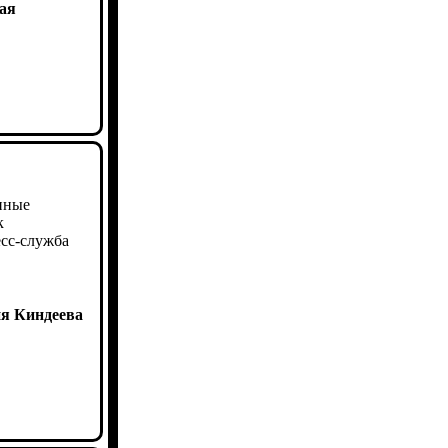
ая
нные
к
есс-служба
я Киндеева