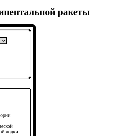
инентальной ракеты
тории
ческой
ной лодки