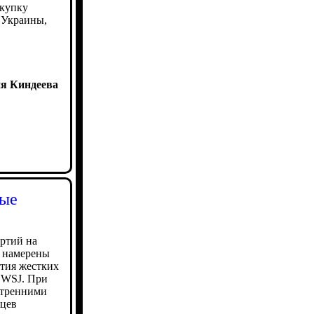
акупку
 Украины,
я Киндеева
вые
ртий на
 намерены
тия жестких
 WSJ. При
утренними
нцев