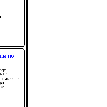
а
ким по
дера
 НАТО
и захочет о
дят
ако