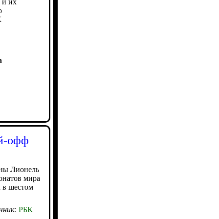
 и их
о
К
а
ей-офф
ны Лионель
онатов мира
м в шестом
чник:
РБК