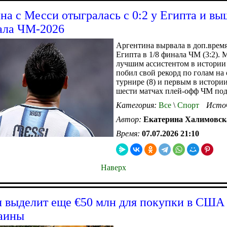
на с Месси отыгралась с 0:2 у Египта и вы
ала ЧМ-2026
Аргентина вырвала в доп.время
Египта в 1/8 финала ЧМ (3:2). 
лучшим ассистентом в истории 
побил свой рекорд по голам на
турнире (8) и первым в истории
шести матчах плей-офф ЧМ по
Категория:
Все
\
Спорт
Исто
Автор:
Екатерина Халимовск
Время:
07.07.2026 21:10
Наверх
 выделит еще €50 млн для покупки в США
аины