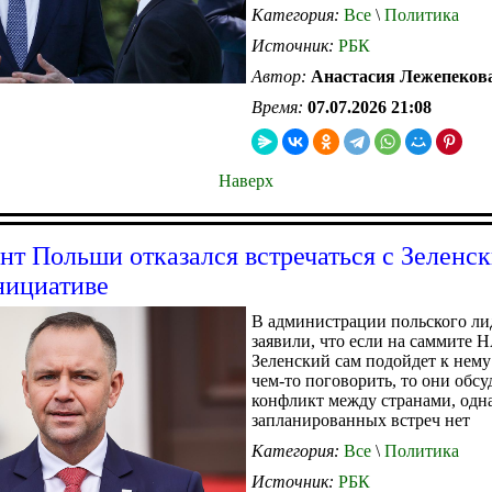
Категория:
Все
\
Политика
Источник:
РБК
Автор:
Анастасия Лежепеков
Время:
07.07.2026 21:08
Наверх
нт Польши отказался встречаться с Зеленс
нициативе
В администрации польского ли
заявили, что если на саммите
Зеленский сам подойдет к нему 
чем-то поговорить, то они обсу
конфликт между странами, одн
запланированных встреч нет
Категория:
Все
\
Политика
Источник:
РБК