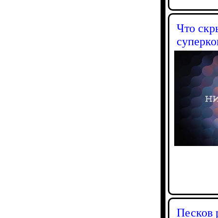
Что скр
суперко
Песков 