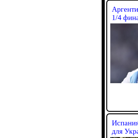
Аргенти
1/4 фин
Испания
для Укр