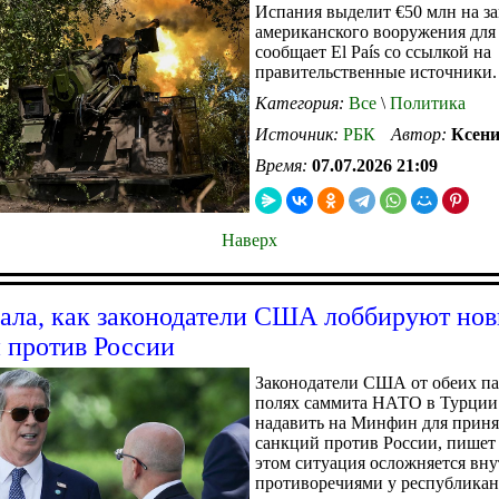
Испания выделит €50 млн на з
американского вооружения для
сообщает El País со ссылкой на
правительственные источники.
Категория:
Все
\
Политика
Источник:
РБК
Автор:
Ксени
Время:
07.07.2026 21:09
Наверх
ала, как законодатели США лоббируют но
 против России
Законодатели США от обеих па
полях саммита НАТО в Турции
надавить на Минфин для приня
санкций против России, пишет
этом ситуация осложняется вн
противоречиями у республика