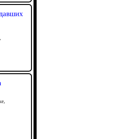
адавших
7
а
ке,