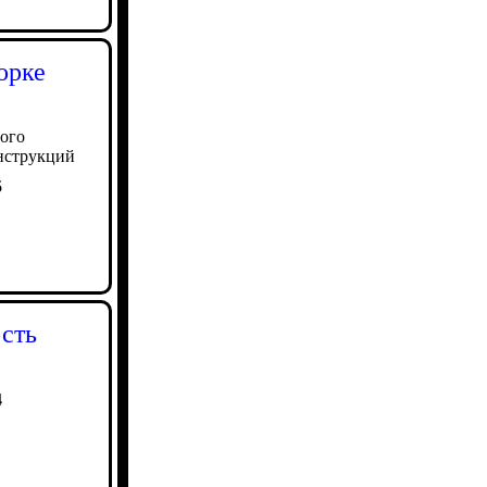
орке
ого
онструкций
5
сть
4