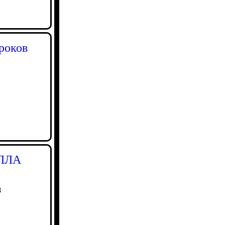
роков
БПЛА
8