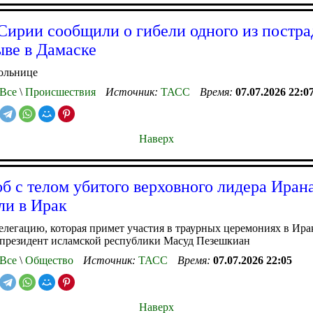
ирии сообщили о гибели одного из постр
ыве в Дамаске
ольнице
Все
\
Происшествия
Источник:
ТАСС
Время:
07.07.2026 22:0
Наверх
об с телом убитого верховного лидера Иран
ли в Ирак
легацию, которая примет участия в траурных церемониях в Ира
 президент исламской республики Масуд Пезешкиан
Все
\
Общество
Источник:
ТАСС
Время:
07.07.2026 22:05
Наверх