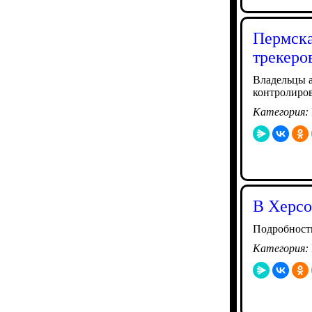
Пермска
трекеро
Владельцы а
контролиров
Категория:
В Херсо
Подробност
Категория: