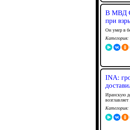
В МВД С
при взр
Он умер в б
Категория:
INA: гр
достави
Иранскую де
возглавляет
Категория: