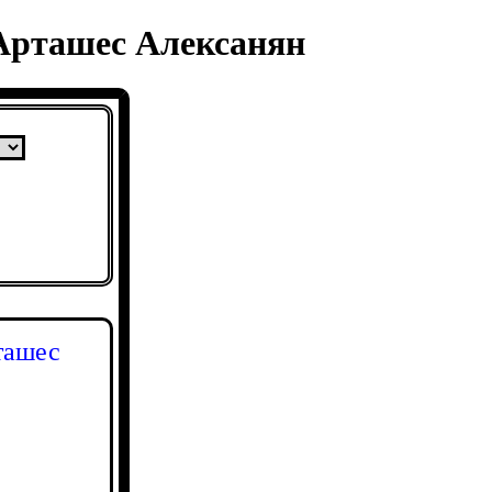
Арташес Алексанян
ташес