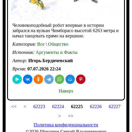
Человекоподобный робот впервые в истории
забрался на вулкан Чимборасо высотой 6263 метра и
начал танцевать прямо на вершине.
Категория:
Все
\
Общество
Источник:
Аргументы и Факты
Автор:
Игорь Бердичевский
Время:
07.07.2026 22:24
Наверх
<<
<
62223
62224
62225
62226
62227
>
>>
Политика конфиденциальности
©2026 Шигорин Сергей Владимирович