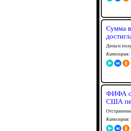
Сумма в
достигл
Деньги полу
Категория:
ФИФА от
США пер
Отстранения
Категория: