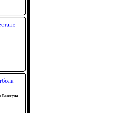
естане
тбола
а Балогуна