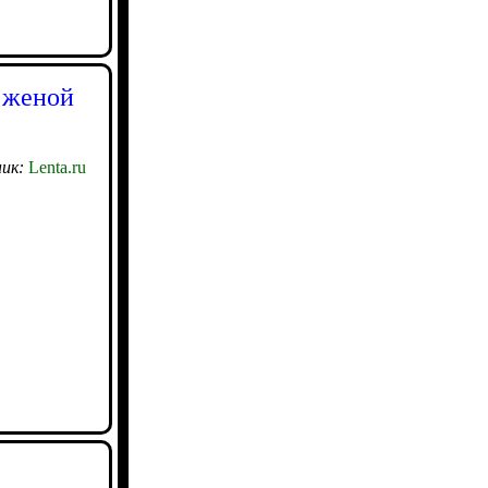
 женой
ик:
Lenta.ru