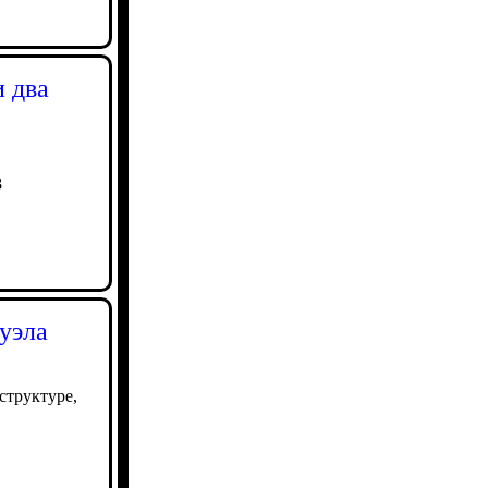
и два
3
суэла
структуре,