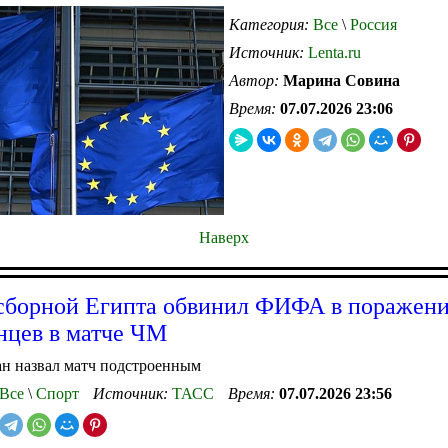
Категория:
Все
\
Россия
Источник:
Lenta.ru
Автор:
Марина Совина
Время:
07.07.2026 23:06
Наверх
сборной Египта обвинил ФИФА в поражени
нцев в матче ЧМ
ан назвал матч подстроенным
Все
\
Спорт
Источник:
ТАСС
Время:
07.07.2026 23:56