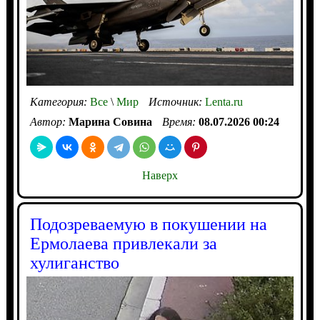
Категория:
Все
\
Мир
Источник:
Lenta.ru
Автор:
Марина Совина
Время:
08.07.2026 00:24
Наверх
Подозреваемую в покушении на
Ермолаева привлекали за
хулиганство