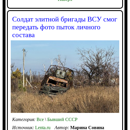
Солдат элитной бригады ВСУ смог
передать фото пыток личного
состава
Категория:
Все
\
Бывший СССР
Источник:
Lenta.ru
Автор:
Марина Совина