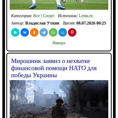
Категория:
Все
\
Спорт
Источник:
Lenta.ru
Автор:
Владислав Уткин
Время:
08.07.2026 00:25
Наверх
Мирошник заявил о нехватке
финансовой помощи НАТО для
победы Украины