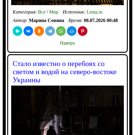
Категория:
Все
\
Мир
Источник:
Lenta.ru
Автор:
Марина Совина
Время:
08.07.2026 00:48
Наверх
Стало известно о перебоях со
светом и водой на северо-востоке
Украины