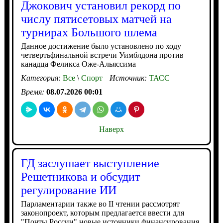
Джокович установил рекорд по
числу пятисетовых матчей на
турнирах Большого шлема
Данное достижение было установлено по ходу
четвертьфинальной встречи Уимблдона против
канадца Феликса Оже-Альяссима
Категория:
Все
\
Спорт
Источник:
ТАСС
Время:
08.07.2026 00:01
Наверх
ГД заслушает выступление
Решетникова и обсудит
регулирование ИИ
Парламентарии также во II чтении рассмотрят
законопроект, которым предлагается ввести для
"Почты России" новые источники финансирования