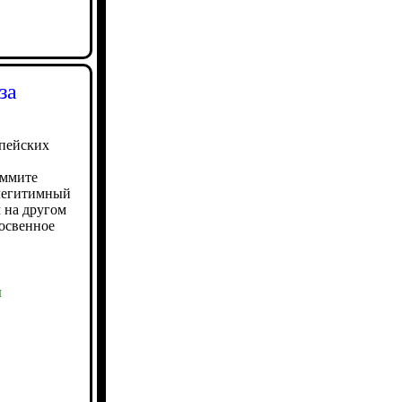
за
опейских
аммите
елегитимный
м на другом
освенное
ы