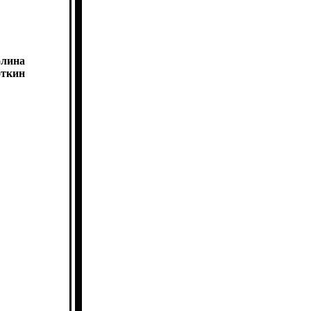
олина
ткин