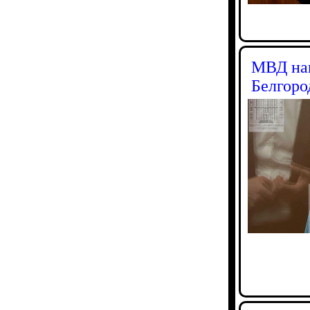
МВД наш
Белгоро