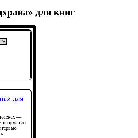
храна» для книг
на» для
иотеках —
 информации
интервью
ль