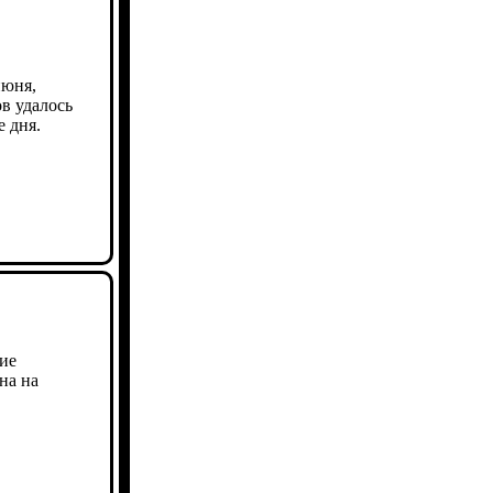
июня,
ов удалось
 дня.
ие
на на