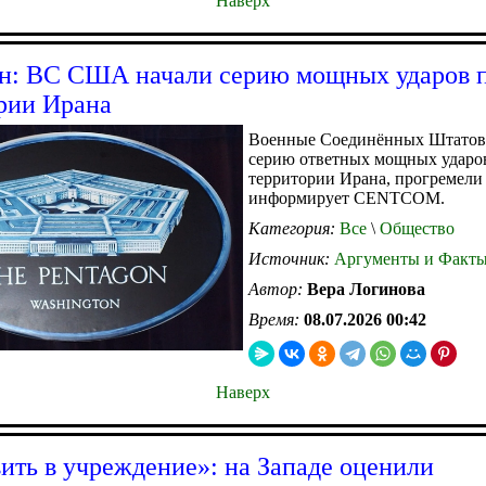
Наверх
н: ВС США начали серию мощных ударов 
рии Ирана
Военные Соединённых Штатов
серию ответных мощных ударо
территории Ирана, прогремели
информирует CENTCOM.
Категория:
Все
\
Общество
Источник:
Аргументы и Факт
Автор:
Вера Логинова
Время:
08.07.2026 00:42
Наверх
ить в учреждение»: на Западе оценили