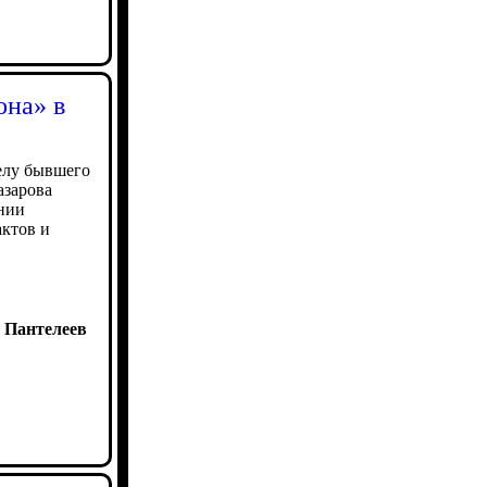
она» в
елу бывшего
азарова
ении
актов и
 Пантелеев