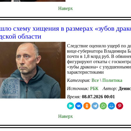
Наверх
ло схему хищения в размерах «зубов драк
дской области
Следствие оценило ущерб по д
вице-губернатора Владимира Б
почти в 1,8 млрд руб. В обвин
фигурируют откаты с госконтр
«зубы дракона» с ухудшенными
характеристиками
Категория:
Все
\
Политика
Источник:
РБК
Автор:
Денис
Время:
08.07.2026 00:01
Наверх