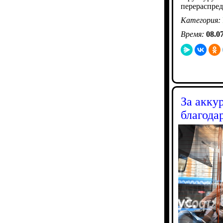
перераспред
Категория:
Время:
08.0
За акку
благода