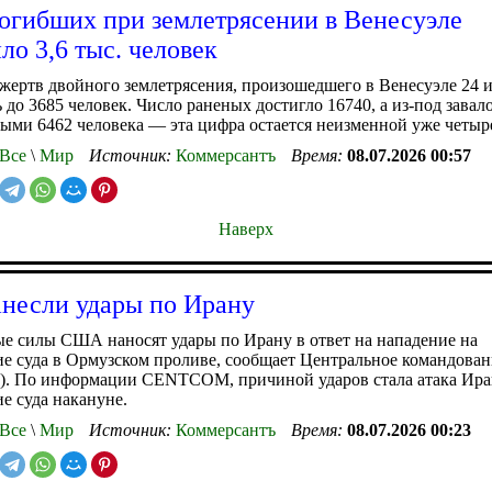
огибших при землетрясении в Венесуэле
ло 3,6 тыс. человек
жертв двойного землетрясения, произошедшего в Венесуэле 24 
 до 3685 человек. Число раненых достигло 16740, а из-под завал
ыми 6462 человека — эта цифра остается неизменной уже четыре
Все
\
Мир
Источник:
Коммерсантъ
Время:
08.07.2026 00:57
Наверх
несли удары по Ирану
е силы США наносят удары по Ирану в ответ на нападение на
е суда в Ормузском проливе, сообщает Центральное командован
 По информации CENTCOM, причиной ударов стала атака Ира
е суда накануне.
Все
\
Мир
Источник:
Коммерсантъ
Время:
08.07.2026 00:23