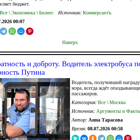
еляет бюджет.
Все
\
Экономика
\
Бизнес
Источник:
Коммерсантъ
7.2026 00:07
Наверх
ратность и доброту. Водитель электробуса 
рность Путина
Водитель, получивший награду
мэра, всегда ждёт опаздывающ
пассажиров.
Категория:
Все
\
Москва
Источник:
Аргументы и Факт
Автор:
Анна Тарасова
Время:
08.07.2026 00:58