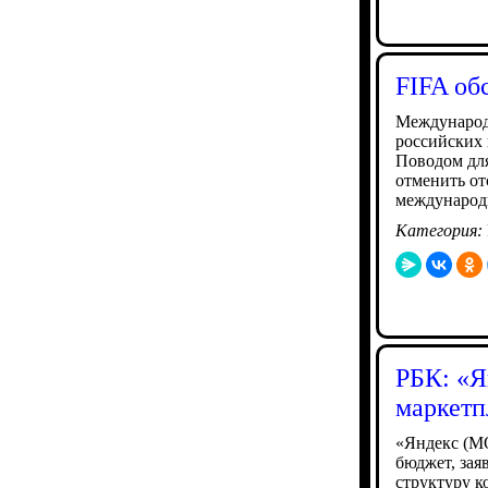
FIFA об
Международн
российских 
Поводом дл
отменить от
международн
Категория:
РБК: «Я
маркетп
«Яндекс (M
бюджет, зая
структуру к