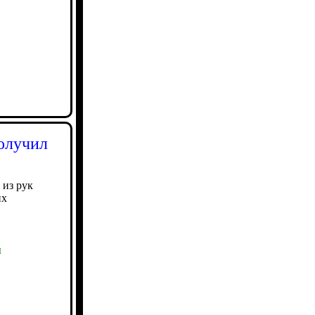
получил
 из рук
их
ы