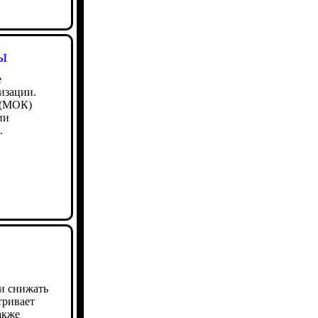
ы
е
изации.
 (МОК)
ии
.
и снижать
тривает
акже