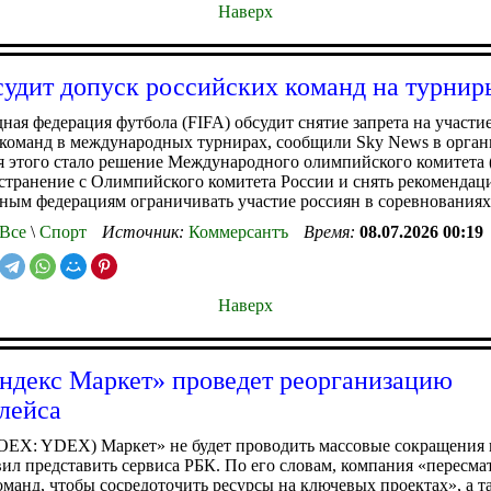
Наверх
судит допуск российских команд на турнир
ая федерация футбола (FIFA) обсудит снятие запрета на участи
команд в международных турнирах, сообщили Sky News в орган
я этого стало решение Международного олимпийского комитета
странение с Олимпийского комитета России и снять рекомендац
ым федерациям ограничивать участие россиян в соревнованиях
Все
\
Спорт
Источник:
Коммерсантъ
Время:
08.07.2026 00:19
Наверх
ндекс Маркет» проведет реорганизацию
лейса
OEX: YDEX) Маркет» не будет проводить массовые сокращения 
вил представить сервиса РБК. По его словам, компания «пересма
оманд, чтобы сосредоточить ресурсы на ключевых проектах», а т