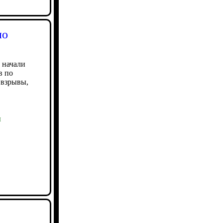
по
 начали
в по
 взрывы,
ы