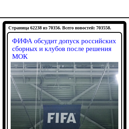
Страница 62238 из 70356. Всего новостей: 703558.
ФИФА обсудит допуск российских
сборных и клубов после решения
МОК