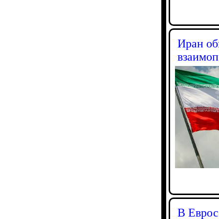
Иран об
взаимо
В Еврос