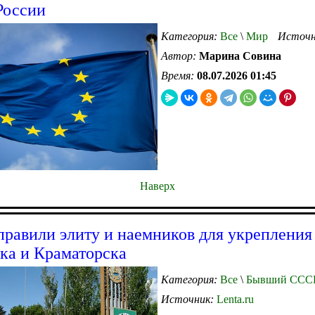
России
Категория:
Все
\
Мир
Источн
Автор:
Марина Совина
Время:
08.07.2026 01:45
Наверх
равили элиту и наемников для укрепления
ка и Краматорска
Категория:
Все
\
Бывший ССС
Источник:
Lenta.ru