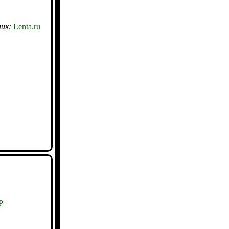
ик:
Lenta.ru
Р