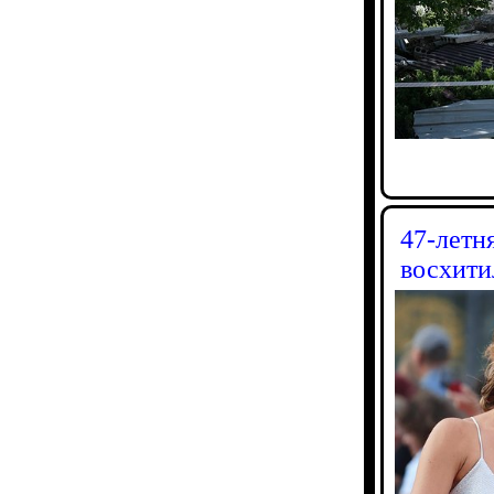
47-летн
восхити