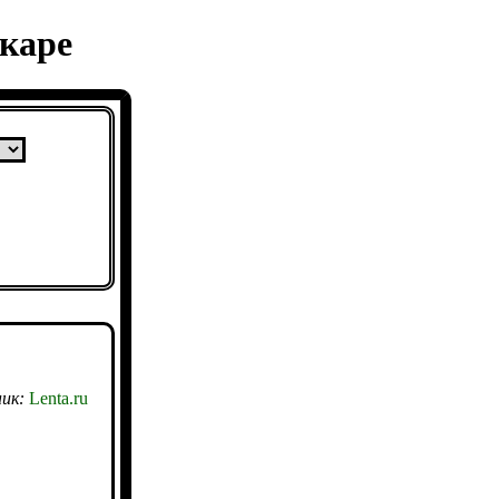
каре
ик:
Lenta.ru