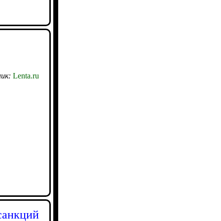
ик:
Lenta.ru
 санкций