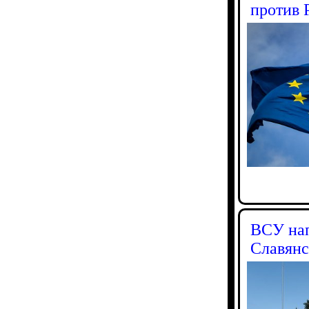
против 
ВСУ нап
Славянс