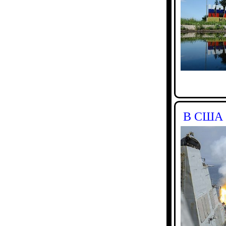
В США н