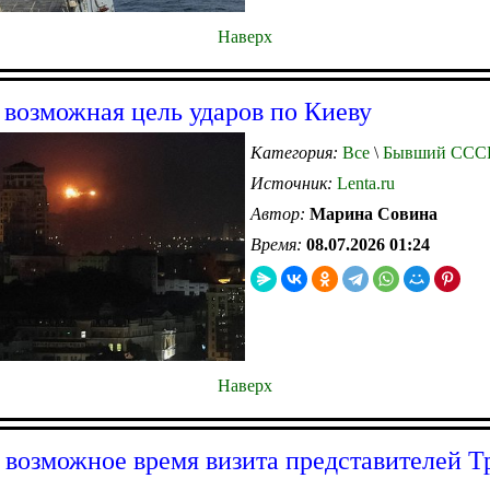
Наверх
 возможная цель ударов по Киеву
Категория:
Все
\
Бывший ССС
Источник:
Lenta.ru
Автор:
Марина Совина
Время:
08.07.2026 01:24
Наверх
 возможное время визита представителей Т