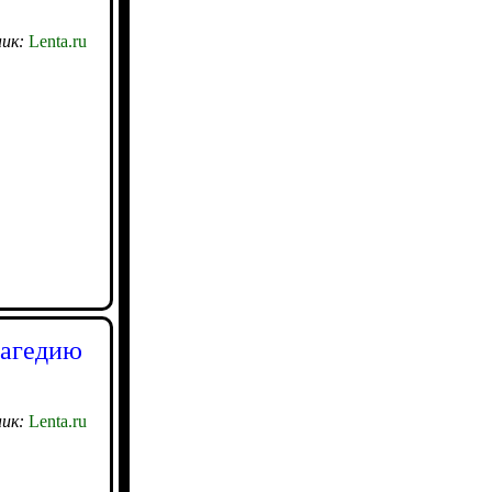
ик:
Lenta.ru
рагедию
ик:
Lenta.ru