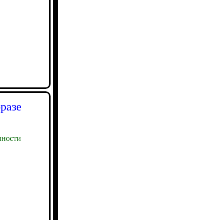
бразе
ности