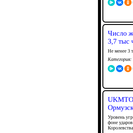
Число ж
3,7 тыс
Не менее 3 
Категория:
UKMTO п
Ормузск
Уровень угр
фоне ударов
Королевств