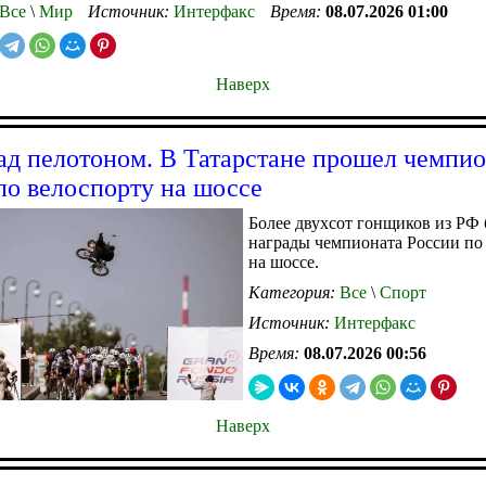
Все
\
Мир
Источник:
Интерфакс
Время:
08.07.2026 01:00
Наверх
ад пелотоном. В Татарстане прошел чемпио
по велоспорту на шоссе
Более двухсот гонщиков из РФ 
награды чемпионата России по
на шоссе.
Категория:
Все
\
Спорт
Источник:
Интерфакс
Время:
08.07.2026 00:56
Наверх