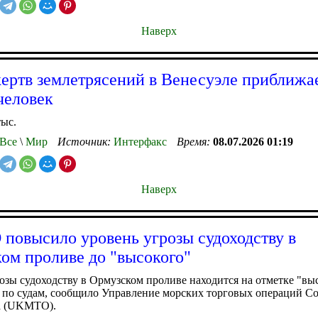
Наверх
ертв землетрясений в Венесуэле приближае
 человек
тыс.
Все
\
Мир
Источник:
Интерфакс
Время:
08.07.2026 01:19
Наверх
овысило уровень угрозы судоходству в
ом проливе до "высокого"
озы судоходству в Ормузском проливе находится на отметке "вы
 по судам, сообщило Управление морских торговых операций С
а (UKMTO).