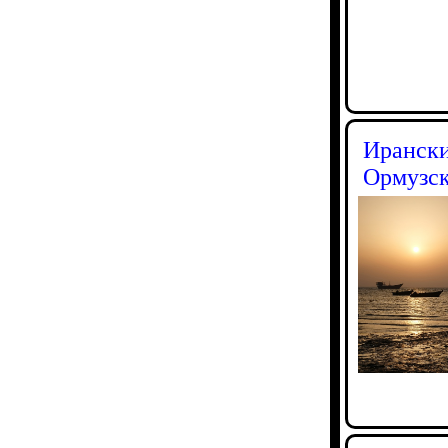
Ирански
Ормузск