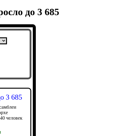
осло до 3 685
о 3 685
самблеи
орхе
740 человек
я