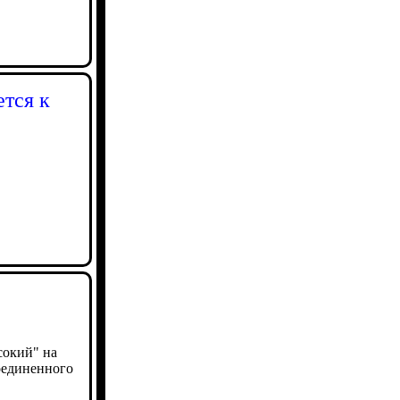
тся к
сокий" на
оединенного