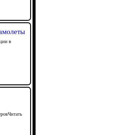
самолеты
ции в
еровЧитать