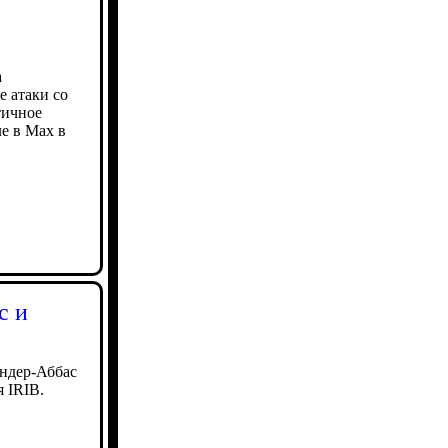
а
е атаки со
тичное
е в Мах в
с и
ендер-Аббас
 IRIB.