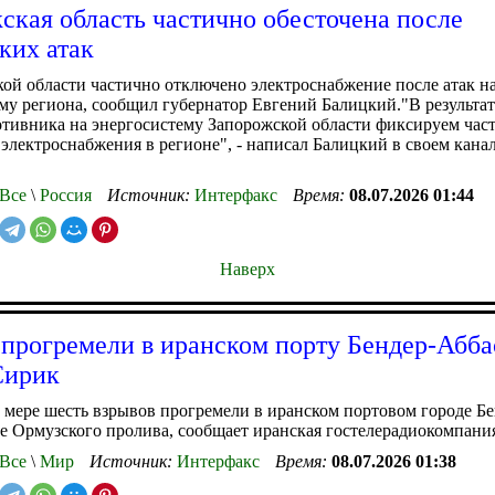
ская область частично обесточена после
ких атак
ой области частично отключено электроснабжение после атак н
му региона, сообщил губернатор Евгений Балицкий."В результат
тивника на энергосистему Запорожской области фиксируем час
электроснабжения в регионе", - написал Балицкий в своем канал
Все
\
Россия
Источник:
Интерфакс
Время:
08.07.2026 01:44
Наверх
прогремели в иранском порту Бендер-Абба
Сирик
мере шесть взрывов прогремели в иранском портовом городе Б
е Ормузского пролива, сообщает иранская гостелерадиокомпания
Все
\
Мир
Источник:
Интерфакс
Время:
08.07.2026 01:38