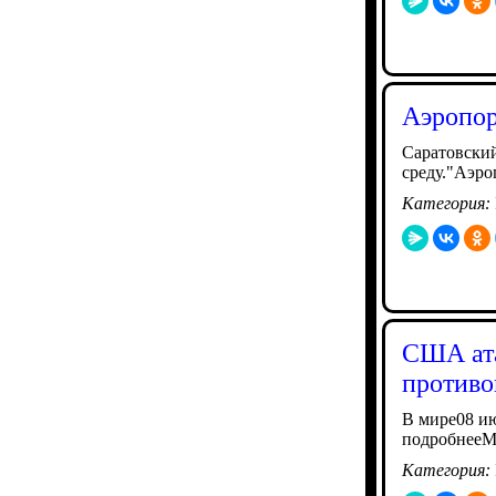
Аэропор
Саратовский
среду."Аэро
Категория:
США ата
противо
В мире08 ию
подробнееМ
Категория: