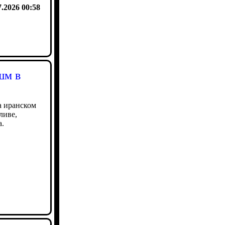
7.2026 00:58
шм в
 иранском
ливе,
а.