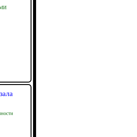
СМИ
зала
ности