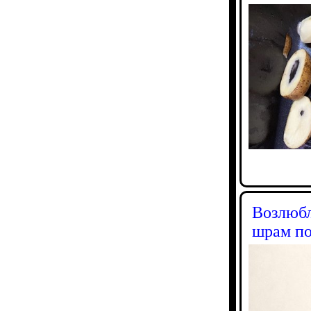
Возлюбл
шрам по