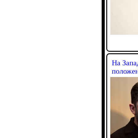
На Запа
положен