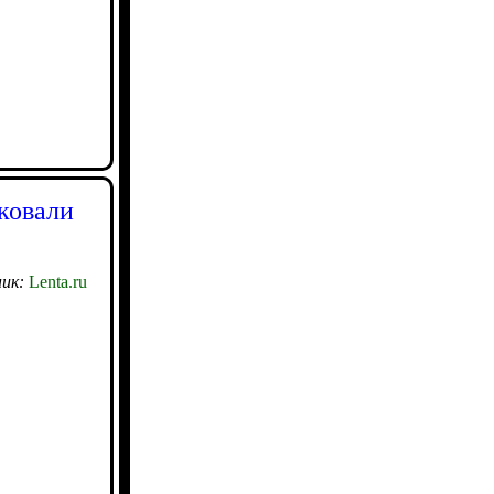
ковали
ик:
Lenta.ru