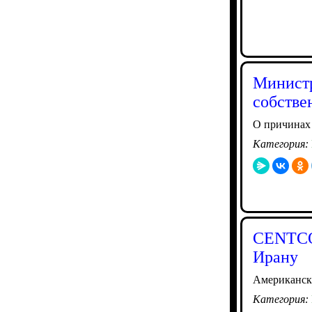
Министр
собств
О причинах
Категория:
CENTCO
Ирану
Американски
Категория: