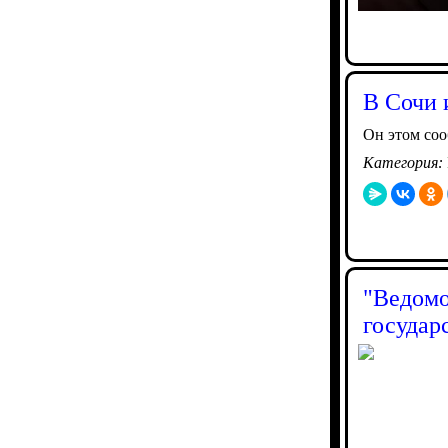
В Сочи 
Он этом со
Категория:
"Ведомо
государ