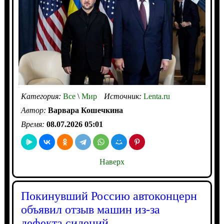
Категория:
Все
\
Мир
Источник:
Lenta.ru
Автор:
Варвара Кошечкина
Время:
08.07.2026 05:01
Наверх
Покинувший Россию автоконцерн
объявил отзыв машин из-за
дефекта сидений