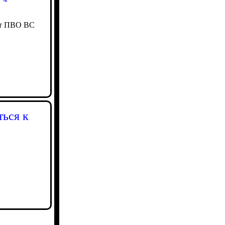
кт ПВО ВС
ться к