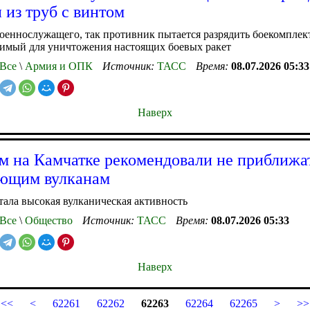
 из труб с винтом
оеннослужащего, так противник пытается разрядить боекомпле
димый для уничтожения настоящих боевых ракет
Все
\
Армия и ОПК
Источник:
ТАСС
Время:
08.07.2026 05:33
Наверх
м на Камчатке рекомендовали не приближа
ующим вулканам
ала высокая вулканическая активность
Все
\
Общество
Источник:
ТАСС
Время:
08.07.2026 05:33
Наверх
<<
<
62261
62262
62263
62264
62265
>
>>