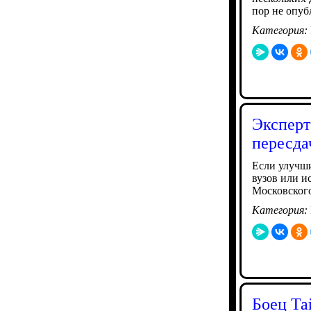
пор не опуб
Категория:
Эксперт
пересда
Если улучши
вузов или и
Московского
Категория:
Боец Та