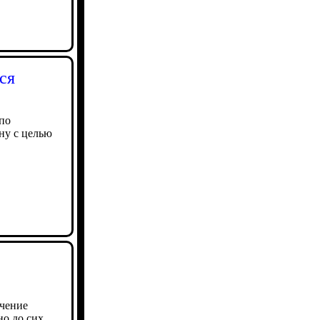
ся
по
ну с целью
ечение
но до сих