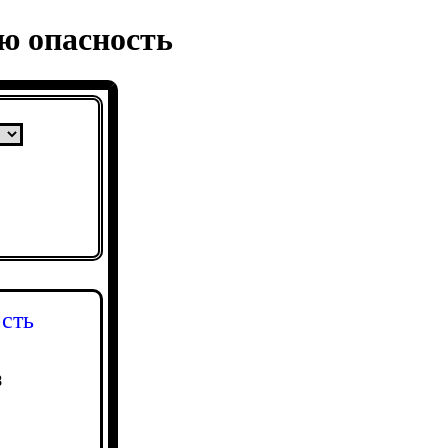
ю опасность
сть
8