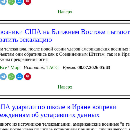
Наверх
оюзники США на Ближнем Востоке пытают
ратить эскалацию
м телеканала, после новой серии ударов американских военных 
ъектам они обратились как к Соединенным Штатам, так и к Ира
режим прекращения огня
Все
\
Мир
Источник:
ТАСС
Время:
08.07.2026 05:43
Наверх
А ударили по школе в Иране вопреки
еждениям об устаревших данных
дного из источников телекомпании, американские военные "в т
дней после удара по школе установили причину" случившегося, 