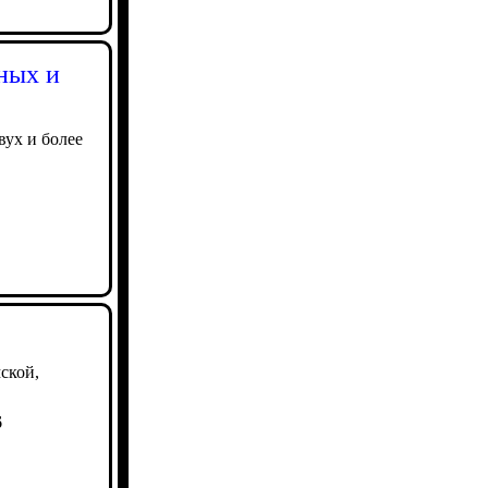
ных и
вух и более
ской,
6