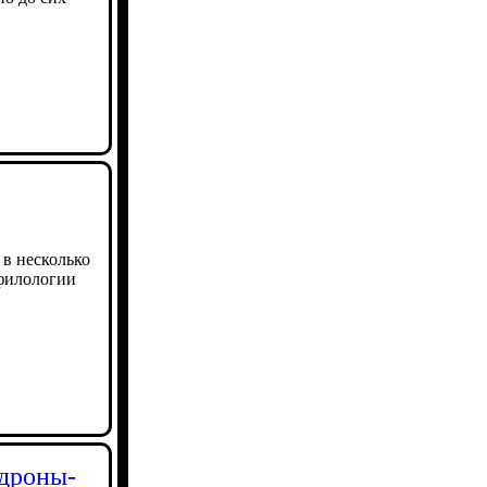
 в несколько
 филологии
 дроны-