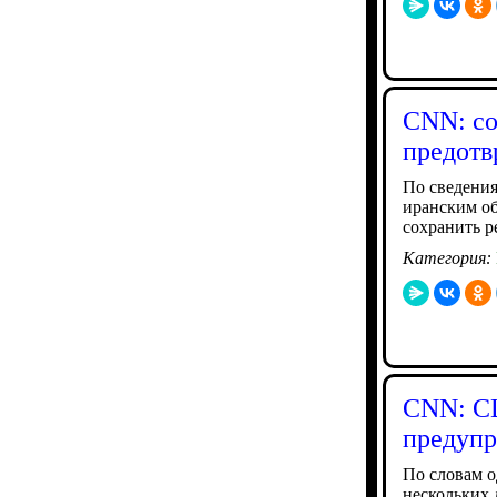
CNN: с
предотв
По сведения
иранским об
сохранить 
Категория:
CNN: СШ
предупр
По словам о
нескольких 