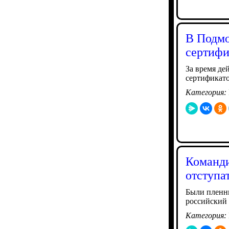
В Подмо
сертифи
За время де
сертификат
Категория:
Команди
отступа
Были пленны
российский
Категория: