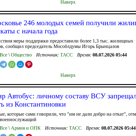
Наверх
сковье 246 молодых семей получили жил
каты с начала года
йствия меры поддержки предоставили более 1,3 тыс. жилищных
ов, сообщил председатель Мособлдумы Игорь Брынцалов
Все
\
Общество
Источник:
ТАСС
Время:
08.07.2026 05:44
Наверх
р Автобус: личному составу ВСУ запреща
ть из Константиновки
е, которые сами говорили, что "им не дали добро на откат", от
 военнослужащий
Все
\
Армия и ОПК
Источник:
ТАСС
Время:
08.07.2026 05:44