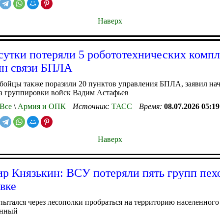
Наверх
сутки потеряли 5 робототехнических компл
нн связи БПЛА
бойцы также поразили 20 пунктов управления БПЛА, заявил на
а группировки войск Вадим Астафьев
Все
\
Армия и ОПК
Источник:
ТАСС
Время:
08.07.2026 05:19
Наверх
р Князькин: ВСУ потеряли пять групп пех
вке
ытался через лесополки пробраться на территорию населенного
енный