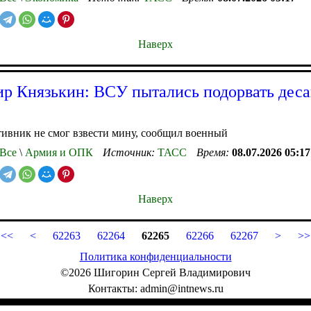
Наверх
р Князькин: ВСУ пытались подорвать дес
ивник не смог взвести мину, сообщил военный
Все
\
Армия и ОПК
Источник:
ТАСС
Время:
08.07.2026 05:17
Наверх
<<
<
62263
62264
62265
62266
62267
>
>>
Политика конфиденциальности
©2026 Шигорин Сергей Владимирович
Контакты: admin@intnews.ru