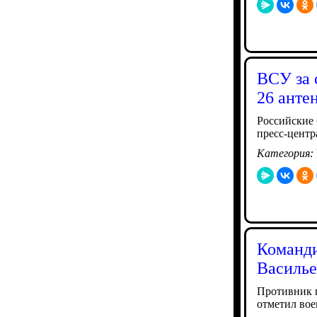
ВСУ за 
26 анте
Российские 
пресс-центр
Категория:
Команди
Василье
Противник п
отметил во