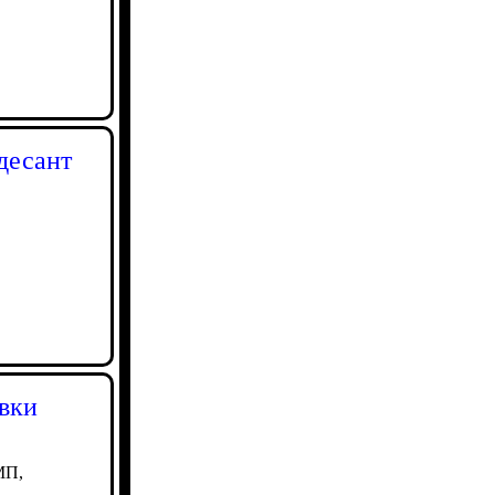
десант
вки
МП,