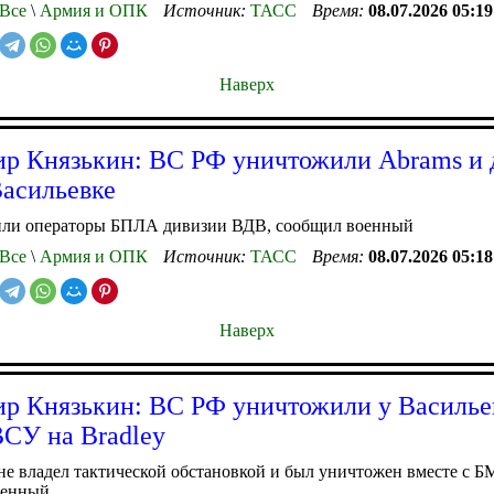
Все
\
Армия и ОПК
Источник:
ТАСС
Время:
08.07.2026 05:19
Наверх
р Князькин: ВС РФ уничтожили Abrams и 
асильевке
или операторы БПЛА дивизии ВДВ, сообщил военный
Все
\
Армия и ОПК
Источник:
ТАСС
Время:
08.07.2026 05:18
Наверх
р Князькин: ВС РФ уничтожили у Василье
ВСУ на Bradley
е владел тактической обстановкой и был уничтожен вместе с Б
оенный