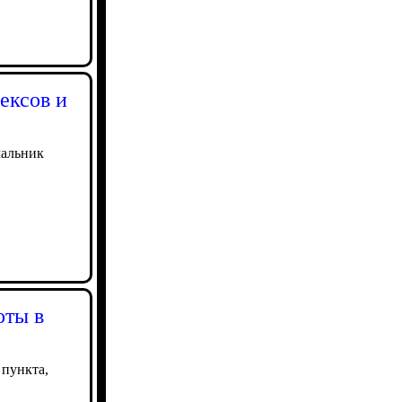
ексов и
чальник
оты в
 пункта,