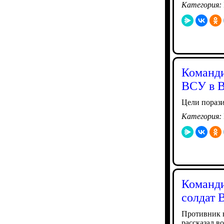
Категория:
Команди
ВСУ в В
Цели пораз
Категория:
Команди
солдат 
Противник н
рассказал в