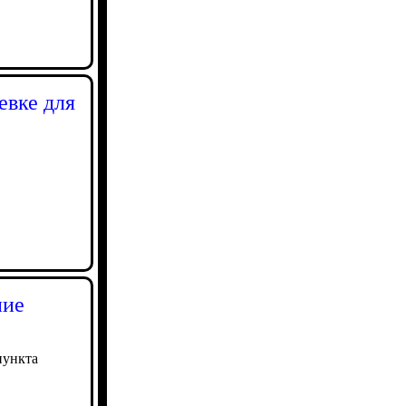
евке для
ние
пункта