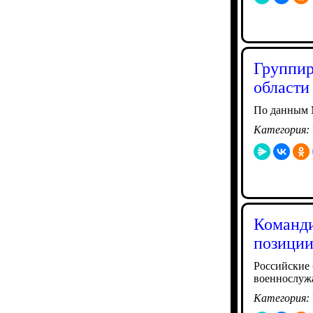
Группир
области
По данным 
Категория:
Команди
позиции
Российские 
военнослу
Категория: