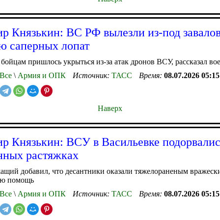
р Князькин: ВС РФ вылезли из-под завалов
 саперных лопат
бойцам пришлось укрыться из-за атак дронов ВСУ, рассказал в
Все
\
Армия и ОПК
Источник:
ТАСС
Время:
08.07.2026 05:15
Наверх
р Князькин: ВСУ в Васильевке подорвалис
нных растяжках
ащий добавил, что десантники оказали тяжелораненым вражеск
ую помощь
Все
\
Армия и ОПК
Источник:
ТАСС
Время:
08.07.2026 05:15