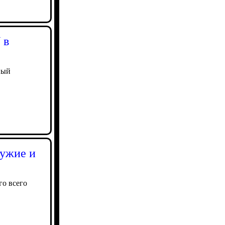
 в
ный
ружие и
го всего