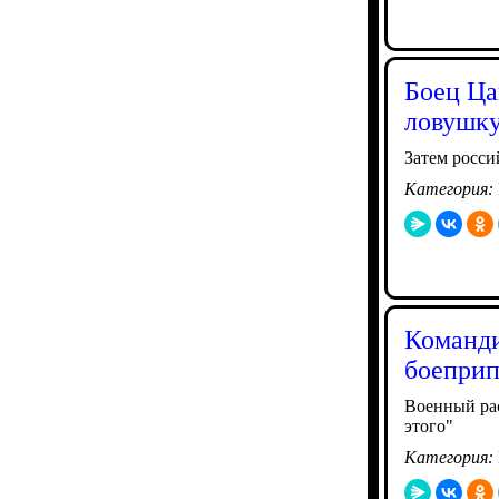
Боец Ца
ловушк
Затем росси
Категория:
Команди
боепри
Военный рас
этого"
Категория: