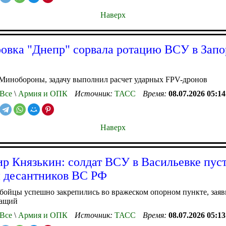
Наверх
овка "Днепр" сорвала ротацию ВСУ в Зап
Минобороны, задачу выполнил расчет ударных FPV-дронов
Все
\
Армия и ОПК
Источник:
ТАСС
Время:
08.07.2026 05:14
Наверх
р Князькин: солдат ВСУ в Васильевке пус
 десантников ВС РФ
бойцы успешно закрепились во вражеском опорном пункте, заяв
жащий
Все
\
Армия и ОПК
Источник:
ТАСС
Время:
08.07.2026 05:13