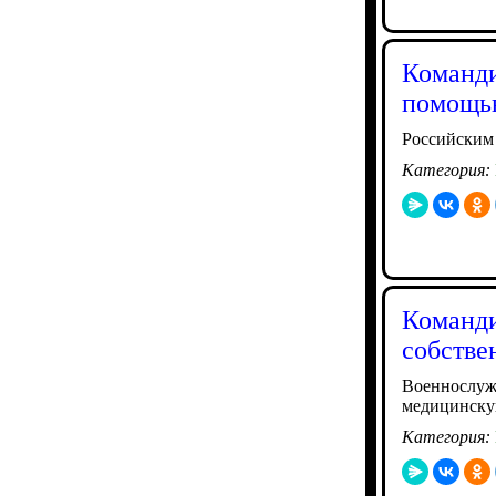
Команди
помощью
Российским 
Категория:
Команди
собстве
Военнослуж
медицинск
Категория: