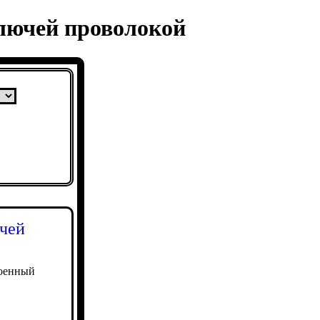
лючей проволокой
чей
военный