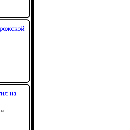
орожской
тил на
ил