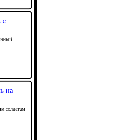
 с
оенный
ь на
им солдатам