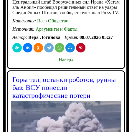
Центральный штаб Вооружённых сил Ирана «Хатам
аль-Анбия» пообещал решительный ответ на удары
Соединённых Штатов, сообщает телеканал Press TV.
Категория:
Все
\
Общество
Источник:
Аргументы и Факты
Автор:
Вера Логинова
Время:
08.07.2026 05:27
Наверх
Горы тел, останки роботов, руины
баз: ВСУ понесли
катастрофические потери