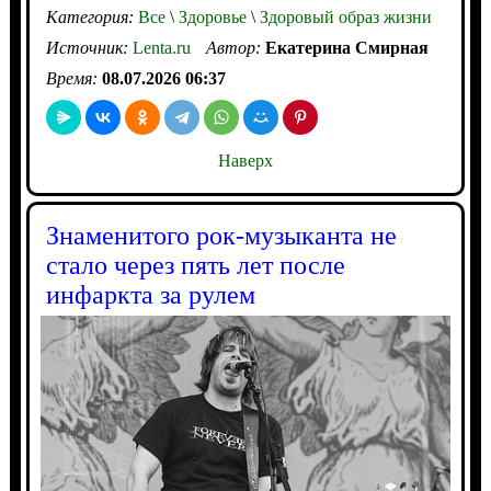
Категория:
Все
\
Здоровье
\
Здоровый образ жизни
Источник:
Lenta.ru
Автор:
Екатерина Смирная
Время:
08.07.2026 06:37
Наверх
Знаменитого рок-музыканта не
стало через пять лет после
инфаркта за рулем