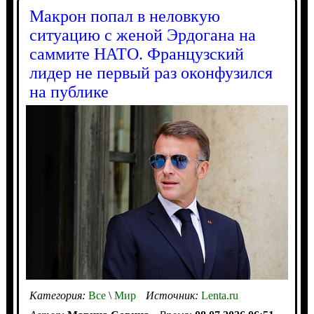
Макрон попал в неловкую
ситуацию с женой Эрдогана на
саммите НАТО. Французский
лидер не первый раз оконфузился
на публике
Категория:
Все
\
Мир
Источник:
Lenta.ru