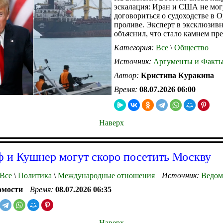
эскалация: Иран и США не мог
договориться о судоходстве в 
проливе. Эксперт в эксклюзивн
объяснил, что стало камнем пр
Категория:
Все
\
Общество
Источник:
Аргументы и Факт
Автор:
Кристина Куракина
Время:
08.07.2026 06:00
Наверх
 и Кушнер могут скоро посетить Москву
Все
\
Политика
\
Международные отношения
Источник:
Ведом
омости
Время:
08.07.2026 06:35
Наверх