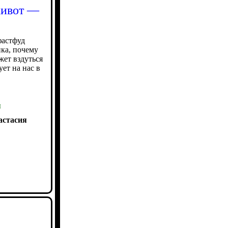
живот —
фастфуд
ка, почему
жет вздуться
ует на нас в
ы
астасия