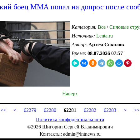
кий боец ММА попал на допрос после соо
Категория:
Все
\
Силовые стру
Источник:
Lenta.ru
Автор:
Артем Соколов
Время:
08.07.2026 07:57
Наверх
<<
<
62279
62280
62281
62282
62283
>
>>
Политика конфиденциальности
©2026 Шигорин Сергей Владимирович
Контакты: admin@intnews.ru