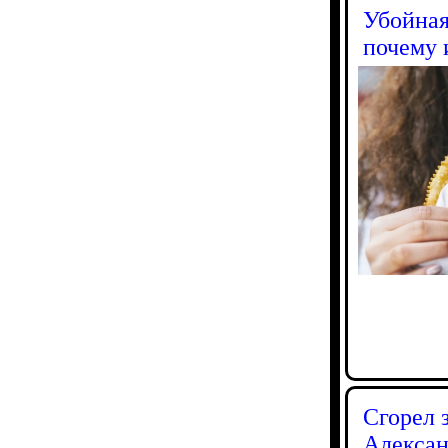
Убойная
почему 
Сгорел 
Алексан