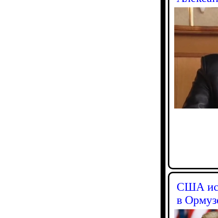
США исп
в Ормуз