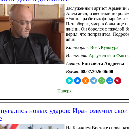
Заслуженный артист Армении 
Алексанян, известный по ролям
«Улицы разбитых фонарей» и 
Петербург», умер в больнице на
жизни. Он боролся с тяжёлой б
верил, что поправится. Подроб
aif.ru.
Категория:
Все
\
Культура
Источник:
Аргументы и Факт
Автор:
Елизавета Андреева
Время:
08.07.2026 06:00
Наверх
угались новых ударов: Иран озвучил свои
е
На Ближнем Востоке снова наз