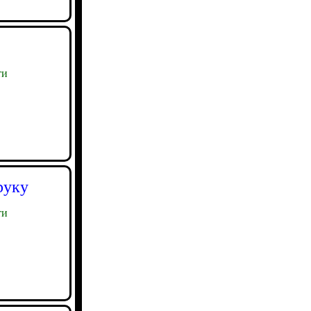
ти
руку
ти