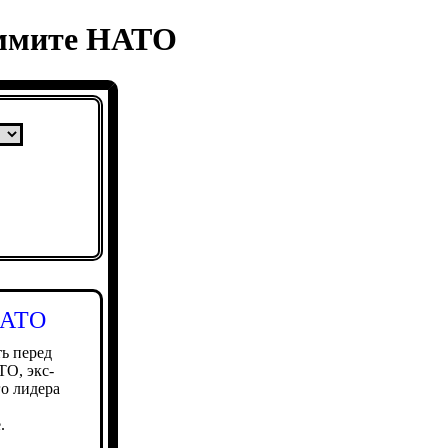
аммите НАТО
НАТО
ь перед
ТО, экс-
о лидера
.