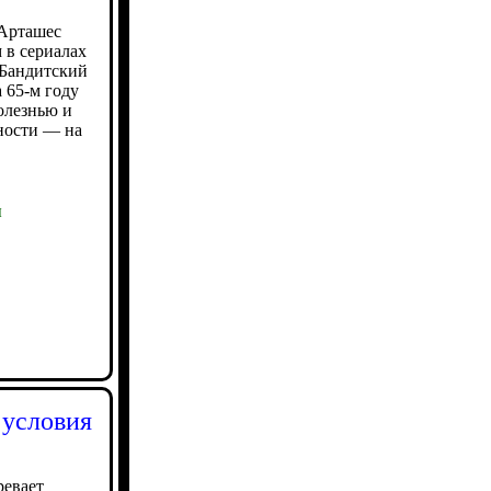
Арташес
 в сериалах
«Бандитский
 65-м году
олезнью и
ности — на
ы
 условия
ревает