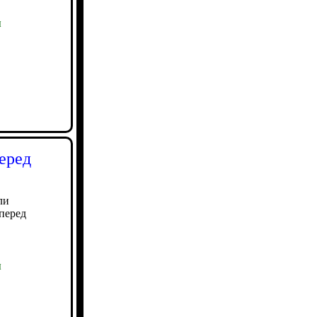
ы
еред
ли
перед
ы