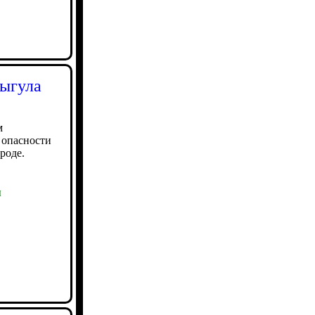
выгула
м
б опасности
роде.
ы