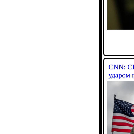
CNN: СШ
ударом 