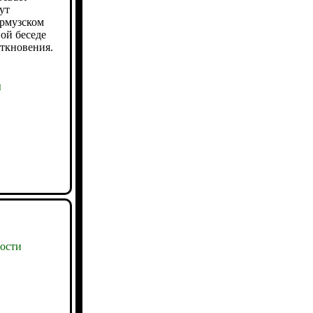
ут
Ормузском
ой беседе
еткновения.
ы
ости