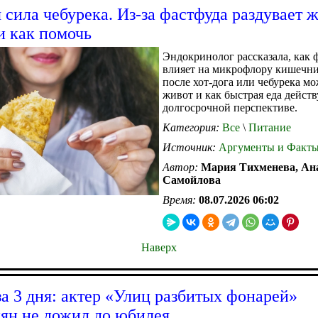
 сила чебурека. Из-за фастфуда раздувает 
и как помочь
Эндокринолог рассказала, как 
влияет на микрофлору кишечни
после хот-дога или чебурека мо
живот и как быстрая еда действ
долгосрочной перспективе.
Категория:
Все
\
Питание
Источник:
Аргументы и Факт
Автор:
Мария Тихменева, Ан
Самойлова
Время:
08.07.2026 06:02
Наверх
за 3 дня: актер «Улиц разбитых фонарей»
ян не дожил до юбилея