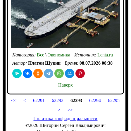
Категория:
Все
\
Экономика
Источник:
Lenta.ru
Автор:
Платон Щукин
Время:
08.07.2026 08:38
Наверх
<<
<
62291
62292
62293
62294
62295
>
>>
Политика конфиденциальности
©2026 Шигорин Сергей Владимирович