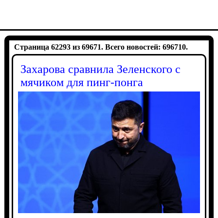
Страница 62293 из 69671. Всего новостей: 696710.
Захарова сравнила Зеленского с
мячиком для пинг-понга