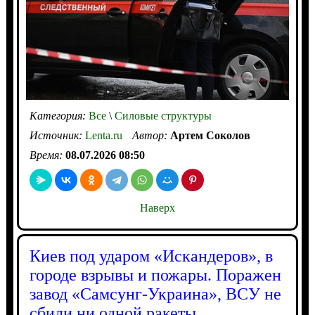
Категория:
Все
\
Силовые структуры
Источник:
Lenta.ru
Автор:
Артем Соколов
Время:
08.07.2026 08:50
Наверх
Киев под ударом «Искандеров», в
городе взрывы и пожары. Поражен
завод «Самсунг-Украина», ВСУ не
сбили ни одной ракеты