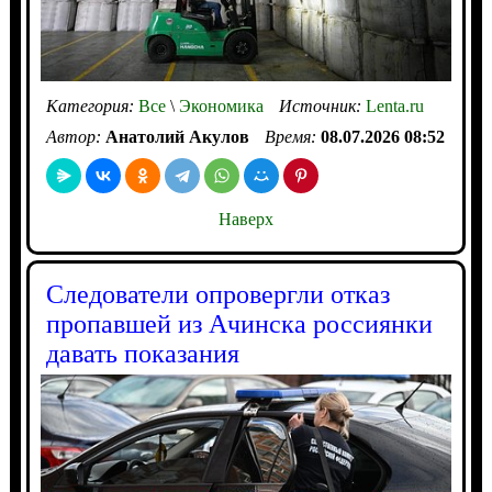
Категория:
Все
\
Экономика
Источник:
Lenta.ru
Автор:
Анатолий Акулов
Время:
08.07.2026 08:52
Наверх
Следователи опровергли отказ
пропавшей из Ачинска россиянки
давать показания