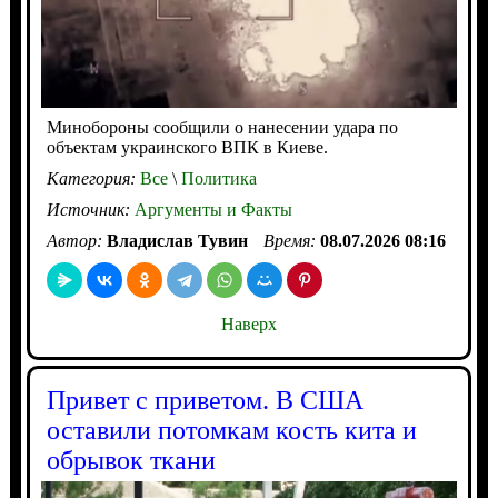
Минобороны сообщили о нанесении удара по
объектам украинского ВПК в Киеве.
Категория:
Все
\
Политика
Источник:
Аргументы и Факты
Автор:
Владислав Тувин
Время:
08.07.2026 08:16
Наверх
Привет с приветом. В США
оставили потомкам кость кита и
обрывок ткани