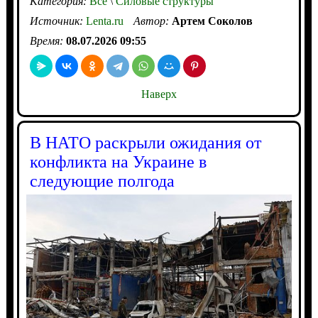
Категория:
Все
\
Силовые структуры
Источник:
Lenta.ru
Автор:
Артем Соколов
Время:
08.07.2026 09:55
Наверх
В НАТО раскрыли ожидания от
конфликта на Украине в
следующие полгода