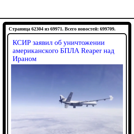
Страница 62304 из 69971. Всего новостей: 699709.
КСИР заявил об уничтожении
американского БПЛА Reaper над
Ираном