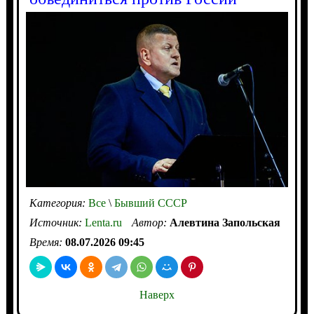
Категория:
Все
\
Бывший СССР
Источник:
Lenta.ru
Автор:
Алевтина Запольская
Время:
08.07.2026 09:45
Наверх