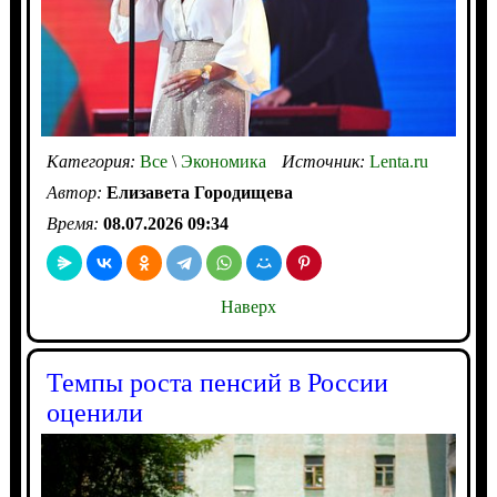
Категория:
Все
\
Экономика
Источник:
Lenta.ru
Автор:
Елизавета Городищева
Время:
08.07.2026 09:34
Наверх
Темпы роста пенсий в России
оценили