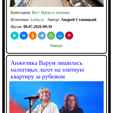
Категория:
Все
\
Наука и техника
Источник:
Lenta.ru
Автор:
Андрей Ставицкий
Время:
08.07.2026 09:39
Наверх
Анжелика Варум лишилась
налоговых льгот на элитную
квартиру за рубежом