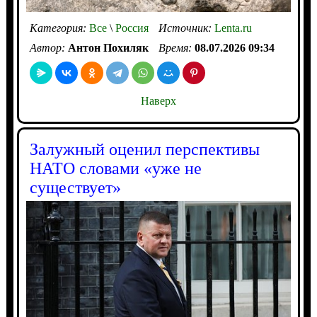
Категория:
Все
\
Россия
Источник:
Lenta.ru
Автор:
Антон Похиляк
Время:
08.07.2026 09:34
Наверх
Залужный оценил перспективы
НАТО словами «уже не
существует»