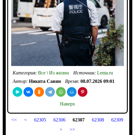
Категория:
Все
\
Из жизни
Источник:
Lenta.ru
Автор:
Никита Савин
Время:
08.07.2026 09:01
Наверх
<<
<
62305
62306
62307
62308
62309
>
>>