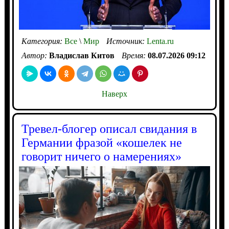
Категория:
Все
\
Мир
Источник:
Lenta.ru
Автор:
Владислав Китов
Время:
08.07.2026 09:12
Наверх
Тревел-блогер описал свидания в
Германии фразой «кошелек не
говорит ничего о намерениях»