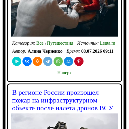
Категория:
Все
\
Путешествия
Источник:
Lenta.ru
Автор:
Алина Черненко
Время:
08.07.2026 09:11
Наверх
В регионе России произошел
пожар на инфраструктурном
объекте после налета дронов ВСУ