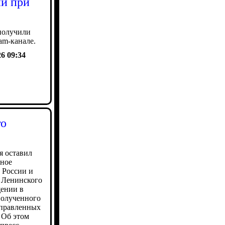
й при
получили
am-канале.
26 09:34
го
я оставил
нное
 России и
 Ленинского
щении в
полученного
аправленных
 Об этом