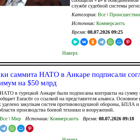
сообщили «Ъ» в объединенной 
службе судебной системы регио
Категория:
Все
\
Происшестви
Источник:
Коммерсантъ
Время:
08.07.2026 09:25
Наверх
ки саммита НАТО в Анкаре подписали сог
имум на $50 млрд
 НАТО в турецкой Анкаре были подписаны контракты на сумму 
ообщает Euractiv со ссылкой на представителя альянса. Основное
х уделено закупкам систем противовоздушной обороны, БПЛА и
области производства боевой техники и вооружений.
Все
\
Мир
Источник:
Коммерсантъ
Время:
08.07.2026 09:18
Наверх