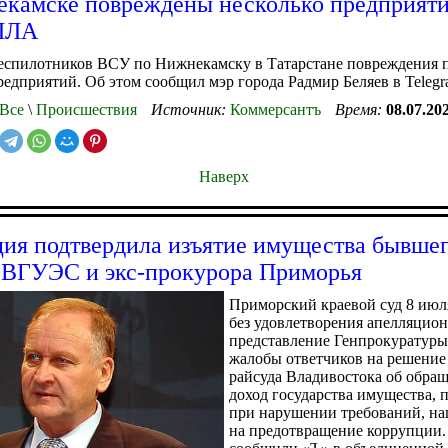
камске повреждены несколько предприяти
БПЛА
беспилотников ВСУ по Нижнекамску в Татарстане повреждения 
редприятий. Об этом сообщил мэр города Радмир Беляев в Telegr
Все
\
Происшествия
Источник:
Коммерсантъ
Время:
08.07.20
Наверх
ия подтвердила изъятие имущества бывше
 ВГУЭС и экс-прокурора Приморья
Приморский краевой суд 8 июл
без удовлетворения апелляцио
представление Генпрокуратуры
жалобы ответчиков на решение
райсуда Владивостока об обра
доход государства имущества, 
при нарушении требований, н
на предотвращение коррупции.