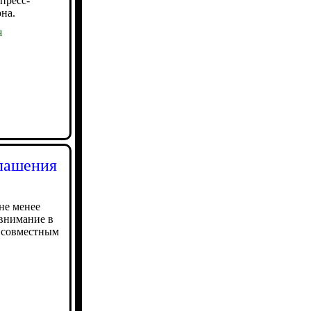
пресс-
на.
я
лашения
не менее
 внимание в
 совместным