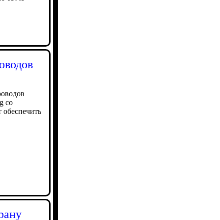
оводов
роводов
g со
т обеспечить
рану