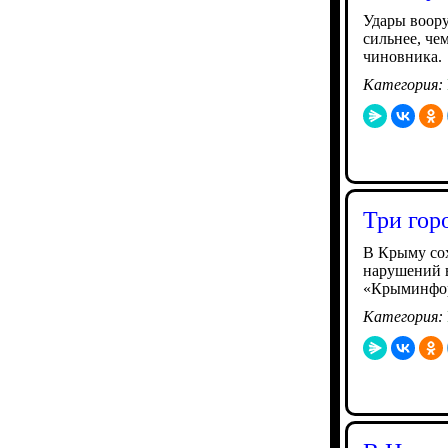
Удары воору
сильнее, че
чиновника.
Категория:
Три гор
В Крыму сох
нарушений в
«Крыминфо
Категория: