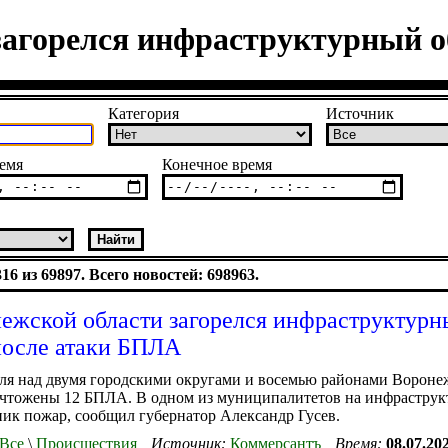
загорелся инфраструктурный 
Категория
Источник
емя
Конечное время
6 из 69897. Всего новостей: 698963.
ежской области загорелся инфраструктурн
после атаки БПЛА
ля над двумя городскими округами и восемью районами Вороне
ичтожены 12 БПЛА. В одном из муниципалитетов на инфрастру
ник пожар, сообщил губернатор Александр Гусев.
Все
\
Происшествия
Источник:
Коммерсантъ
Время:
08.07.20