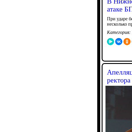
В Нижне
атаке 
При ударе 
несколько п
Категория:
Апелляц
ректора