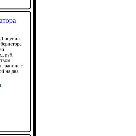
атора
ВД оценил
убернатора
ей
рд руб.
ством
 границе с
ой на два
я