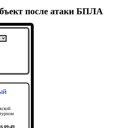
объект после атаки БПЛА
ый
жской
ктурном
26 09:49