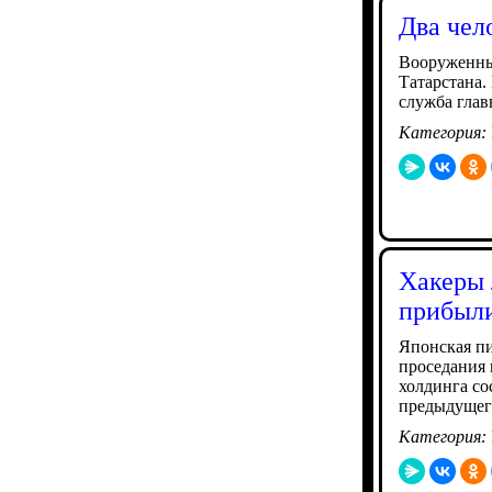
Два чел
Вооруженны
Татарстана.
служба глав
Категория:
Хакеры 
прибыл
Японская пи
проседания 
холдинга со
предыдущего
Категория: