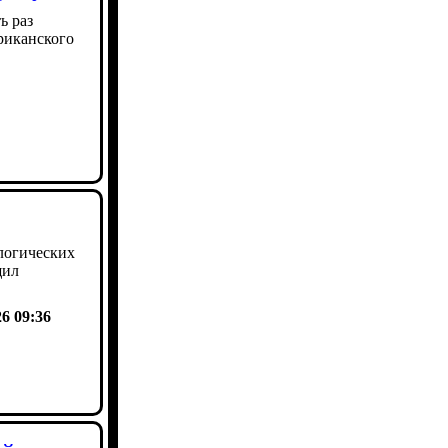
ь раз
риканского
логических
щил
26 09:36