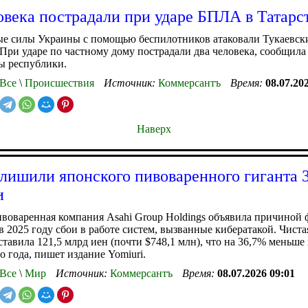
овека пострадали при ударе БПЛА в Татарс
е силы Украины с помощью беспилотников атаковали Тукаевск
 При ударе по частному дому пострадали два человека, сообщила
ы республики.
Все
\
Происшествия
Источник:
Коммерсантъ
Время:
08.07.20
Наверх
лишили японского пивоваренного гиганта 
и
воваренная компания Asahi Group Holdings объявила причиной
в 2025 году сбои в работе систем, вызванные кибератакой. Чист
ставила 121,5 млрд иен (почти $748,1 млн), что на 36,7% меньше
 года, пишет издание Yomiuri.
Все
\
Мир
Источник:
Коммерсантъ
Время:
08.07.2026 09:01