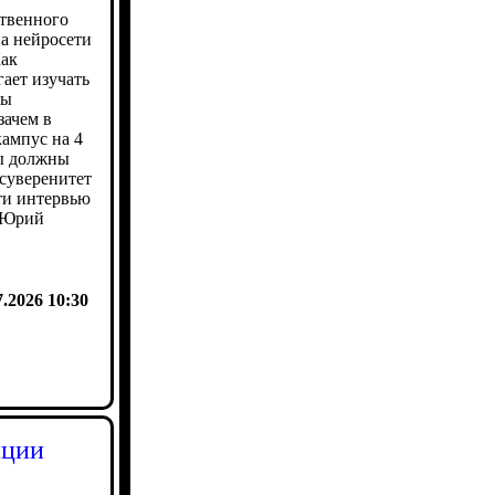
твенного
 а нейросети
Как
ает изучать
ты
зачем в
ампус на 4
зы должны
суверенитет
ти интервью
 Юрий
7.2026 10:30
нции