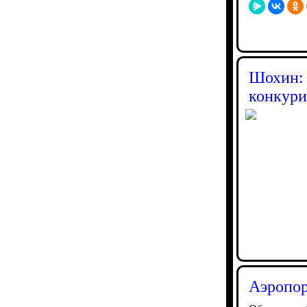
Шохин: 
конкури
Аэропор