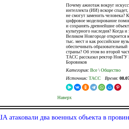
Почему ажиотаж вокруг искусс
интеллекта (ИИ) вскоре спадет,
не смогут заменить человека? 
цифровое моделирование помог
и сохранять древнейшие объек
культурного наследия? Когда и 
Великом Новгороде откроется к
тыс. мест и как российские ву
обеспечивать образовательный 
страны? Об этом во второй час
ТАСС рассказал ректор НовГУ
Боровиков
Категория:
Все
\
Общество
Источник:
ТАСС
Время:
08.0
Наверх
ША атаковали два военных объекта в прови