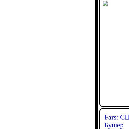
Fars: С
Бушер