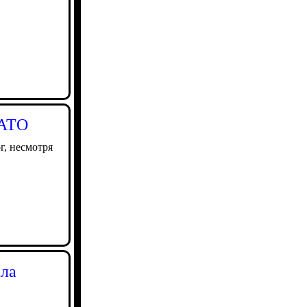
НАТО
г, несмотря
ала