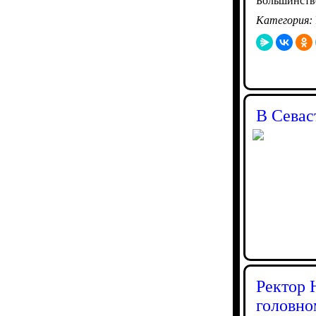
Большинств
Категория:
В Севас
Ректор 
головно