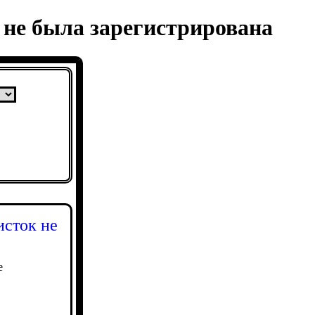
 не была зарегистрирована
исток не
е