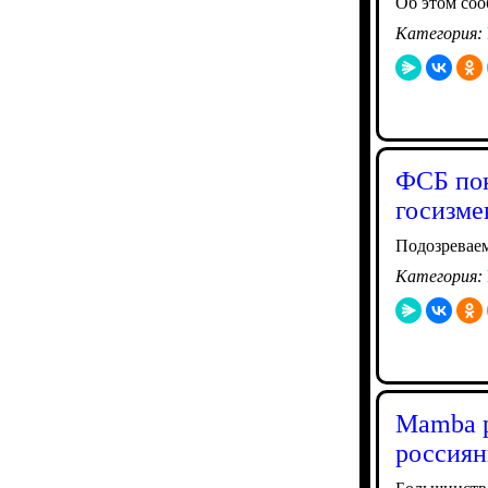
Об этом со
Категория:
ФСБ пок
госизме
Подозревае
Категория:
Mamba р
россиян