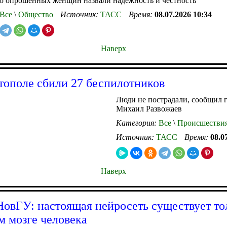
о опрошенных женщин назвали надежность и честность
Все
\
Общество
Источник:
ТАСС
Время:
08.07.2026 10:34
Наверх
тополе сбили 27 беспилотников
Люди не пострадали, сообщил 
Михаил Развожаев
Категория:
Все
\
Происшестви
Источник:
ТАСС
Время:
08.0
Наверх
НовГУ: настоящая нейросеть существует то
м мозге человека