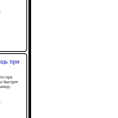
ы
ощь при
что при
но быстрее
ьницу.
ы