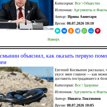
Категория:
Все
\
Общество
Источник:
Аргументы и Факт
Автор:
Ирина Аннегарн
Время:
08.07.2026 10:10
Наверх
смынин объяснил, как оказать первую пом
меи
Евгений Космынин рассказал, 
укусе змеи главное — как мож
доставить пострадавшего в бол
Категория:
Все
\
Здоровье
Источник:
Аргументы и Факт
Автор:
Никита Локтионов
Время:
08.07.2026 10:05