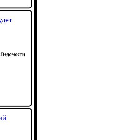
удет
:
Ведомости
ий