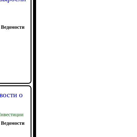
:
Ведомости
вости о
нвестиции
:
Ведомости