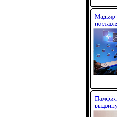
Мадьяр 
поставл
Памфило
выдвину