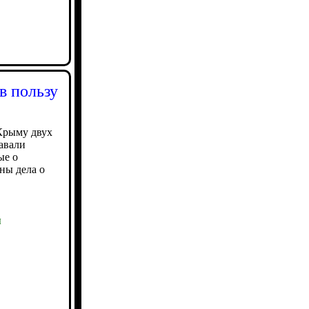
в пользу
Крыму двух
авали
ые о
ны дела о
ы