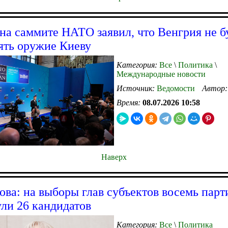
на саммите НАТО заявил, что Венгрия не б
ять оружие Киеву
Категория:
Все
\
Политика
\
Международные новости
Источник:
Ведомости
Автор
Время:
08.07.2026 10:58
Наверх
ва: на выборы глав субъектов восемь парт
ли 26 кандидатов
Категория:
Все
\
Политика