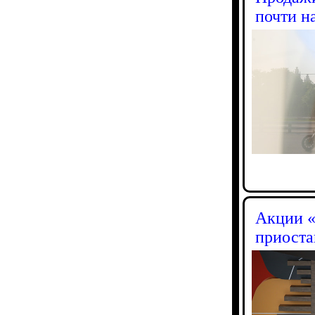
почти н
Акции «
приоста