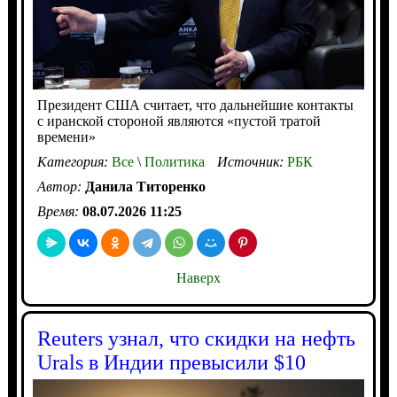
Президент США считает, что дальнейшие контакты
с иранской стороной являются «пустой тратой
времени»
Категория:
Все
\
Политика
Источник:
РБК
Автор:
Данила Титоренко
Время:
08.07.2026 11:25
Наверх
Reuters узнал, что скидки на нефть
Urals в Индии превысили $10