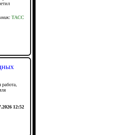
метил
чник:
ТАСС
дных
 работа,
мля
7.2026 12:52