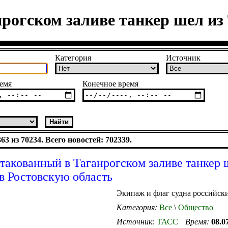
рогском заливе танкер шел из 
Категория
Источник
емя
Конечное время
3 из 70234. Всего новостей: 702339.
такованный в Таганрогском заливе танкер 
в Ростовскую область
Экипаж и флаг судна российск
Категория:
Все
\
Общество
Источник:
ТАСС
Время:
08.0