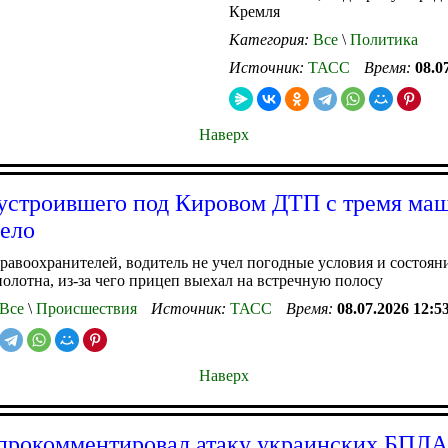
Кремля
Категория:
Все
\
Политика
Источник:
ТАСС
Время:
08.0
Наверх
устроившего под Кировом ДТП с тремя ма
дело
равоохранителей, водитель не учел погодные условия и состоян
олотна, из-за чего прицеп выехал на встречную полосу
Все
\
Происшествия
Источник:
ТАСС
Время:
08.07.2026 12:5
Наверх
прокомментировал атаку украинских БПЛА