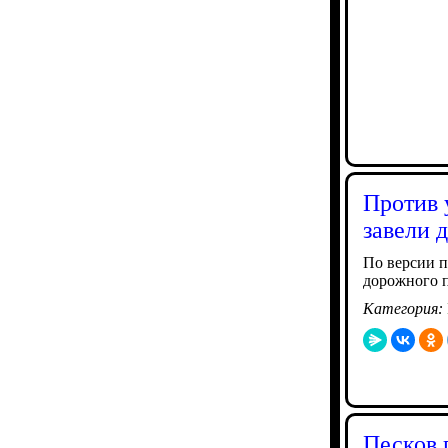
Против 
завели 
По версии п
дорожного п
Категория:
Песков 