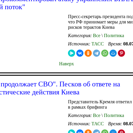
й поток"
Пресс-секретарь президента по
что РФ принимает меры для м
рисков терактов Киева
Категория:
Все
\
Политика
Источник:
ТАСС
Время:
08.0
Наверх
 продолжает СВО". Песков об ответе на
стические действия Киева
Представитель Кремля ответил
в рамках брифинга
Категория:
Все
\
Политика
Источник:
ТАСС
Время:
08.0