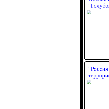
"Голубо
"Россия
террори