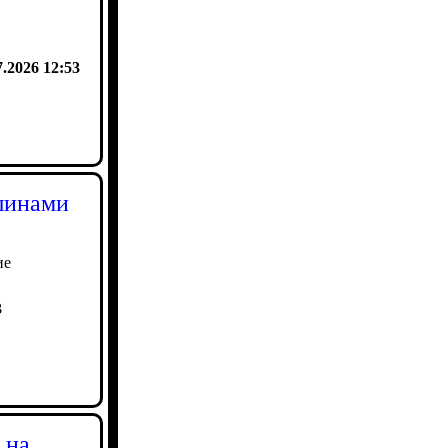
7.2026 12:53
шинами
ие
3
 на