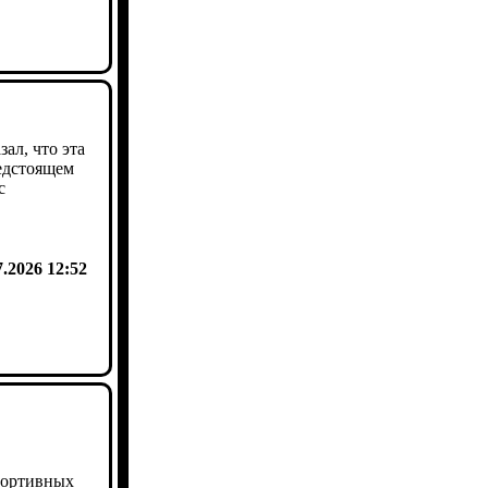
зал, что эта
редстоящем
с
7.2026 12:52
портивных