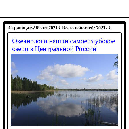
Страница 62383 из 70213. Всего новостей: 702123.
Океанологи нашли самое глубокое
озеро в Центральной России