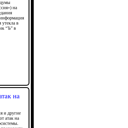
 думы
сия») на
едания
о информация
 утекла в
ик “Ъ” в
атак на
я и другие
от атак на
осистемы.