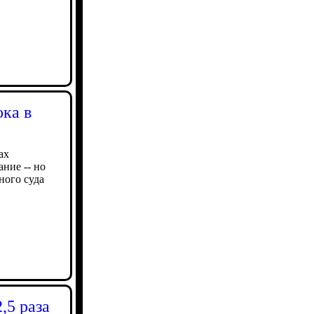
ока в
ах
ние -- но
ного суда
,5 раза