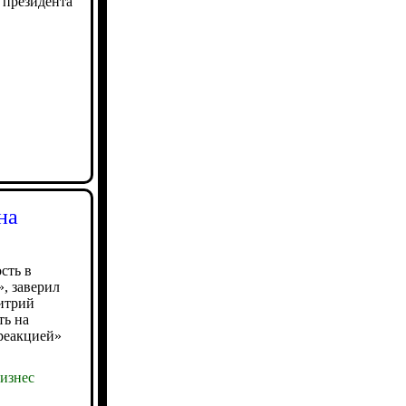
 президента
на
сть в
, заверил
митрий
ть на
реакцией»
изнес