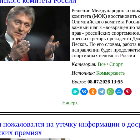
ского комитета России
Решение Международного оли
комитета (МОК) восстановить с
Олимпийского комитета Росси
важный шаг к «возвращению з
прав» российских спортсменов,
пресс-секретарь президента Д
Песков. По его словам, работа 
направлении будет продолжать
спортивных ведомств России.
Категория:
Все
\
Спорт
Источник:
Коммерсантъ
Время:
08.07.2026 13:55
Наверх
 пожаловался на утечку информации о до
ских премиях