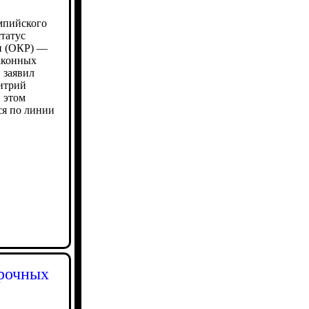
мпийского
татус
и (ОКР) —
аконных
 заявил
митрий
в этом
ся по линии
срочных