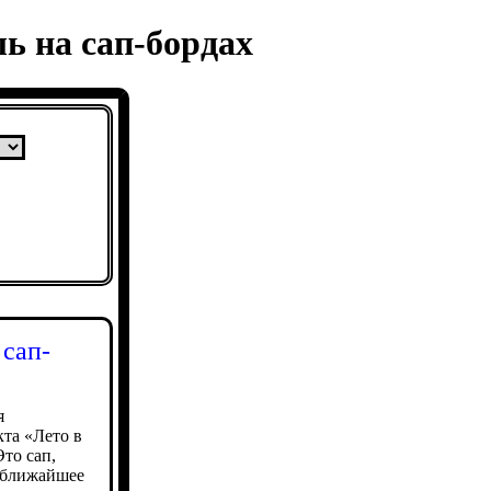
ь на сап-бордах
сап-
я
кта «Лето в
то сап,
в ближайшее