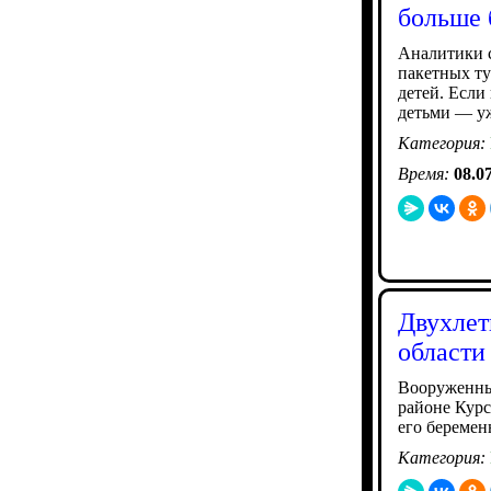
больше 
Аналитики с
пакетных ту
детей. Если 
детьми — уж
Категория:
Время:
08.0
Двухлет
области
Вооруженны
районе Курс
его беремен
Категория: