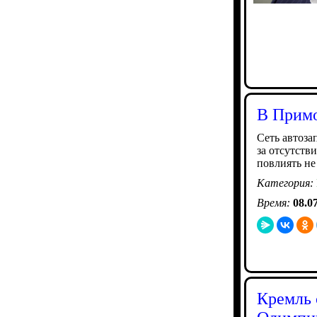
В Примо
Сеть автоза
за отсутств
повлиять не
Категория:
Время:
08.0
Кремль 