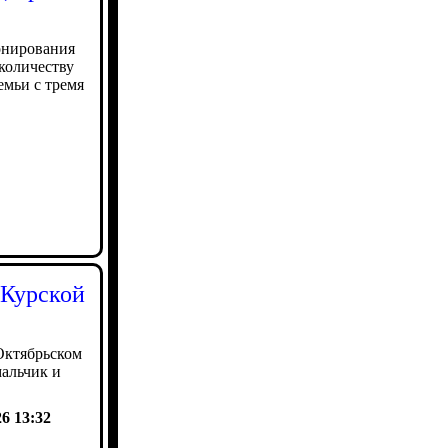
онирования
количеству
емьи с тремя
 Курской
Октябрьском
мальчик и
26 13:32