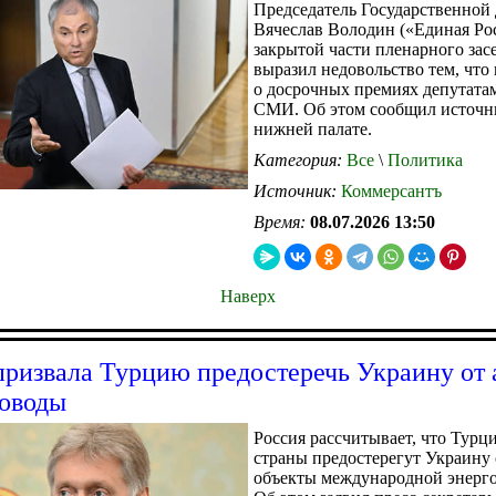
Председатель Государственной
Вячеслав Володин («Единая Рос
закрытой части пленарного зас
выразил недовольство тем, чт
о досрочных премиях депутатам
СМИ. Об этом сообщил источн
нижней палате.
Категория:
Все
\
Политика
Источник:
Коммерсантъ
Время:
08.07.2026 13:50
Наверх
призвала Турцию предостеречь Украину от 
оводы
Россия рассчитывает, что Турци
страны предостерегут Украину 
объекты международной энерг