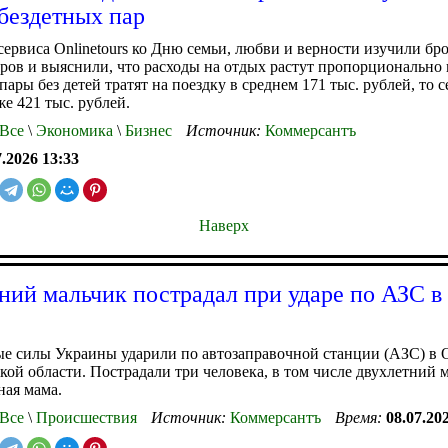
бездетных пар
ервиса Onlinetours ко Дню семьи, любви и верности изучили бр
ров и выяснили, что расходы на отдых растут пропорционально 
пары без детей тратят на поездку в среднем 171 тыс. рублей, то с
е 421 тыс. рублей.
Все
\
Экономика
\
Бизнес
Источник:
Коммерсантъ
7.2026 13:33
Наверх
ний мальчик пострадал при ударе по АЗС в
е силы Украины ударили по автозаправочной станции (АЗС) в 
кой области. Пострадали три человека, в том числе двухлетний 
ная мама.
Все
\
Происшествия
Источник:
Коммерсантъ
Время:
08.07.20