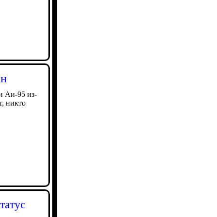
ин
и Аи-95 из-
т, никто
татус