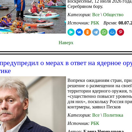
воскресенье, 12 июля 2026 года,
Серебряном бору.
Категория:
Все
\
Общество
Источник:
РБК
Время:
08.07.
Наверх
предупредил о мерах в ответ на ядерное ор
тике
Вопреки ожиданиям стран, п
решение о размещении на свое
территории ядерного оружия, т
«существенно повысит уровень
для них», поскольку Россия пр
контрмеры, заявил Песков
Категория:
Все
\
Политика
Источник:
РБК
Автор:
Елена Чернышова