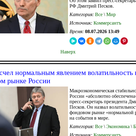
Об этом заявил пресс-секретарь
РФ Дмитрий Песков.
Категория:
Все
\
Мир
Источник:
Коммерсантъ
Время:
08.07.2026 13:49
Наверх
счел нормальным явлением волатильность 
м рынке России
Макроэкономическая стабильно
России «абсолютно обеспечена»
пресс-секретарь президента Д
Песков. Он назвал волатильнос
фондовом рынке «нормальной 
на события в мире.
Категория:
Все
\
Экономика
\
Б
Источник:
Коммерсантъ