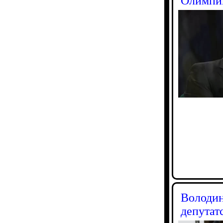
Олимпий
Володин
депутат