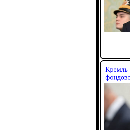
Кремль 
фондово