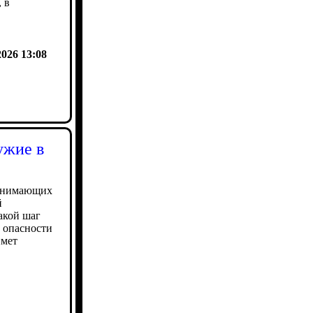
 в
2026 13:08
ужие в
ринимающих
й
акой шаг
 опасности
имет