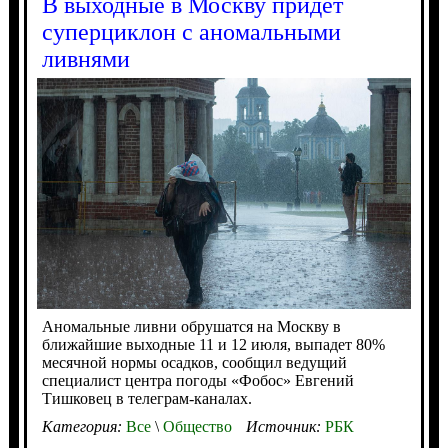
В выходные в Москву придет
суперциклон с аномальными
ливнями
Аномальные ливни обрушатся на Москву в
ближайшие выходные 11 и 12 июля, выпадет 80%
месячной нормы осадков, сообщил ведущий
специалист центра погоды «Фобос» Евгений
Тишковец в телеграм-каналах.
Категория:
Все
\
Общество
Источник:
РБК