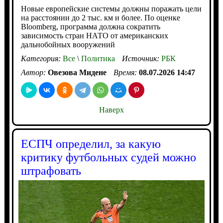
Новые европейские системы должны поражать цели
на расстоянии до 2 тыс. км и более. По оценке
Bloomberg, программа должна сократить
зависимость стран НАТО от американских
дальнобойных вооружений
Категория:
Все
\
Политика
Источник:
РБК
Автор:
Овезова Мидене
Время:
08.07.2026 14:47
Наверх
ЕСПЧ определил, за какую
критику футбольных судей можно
штрафовать