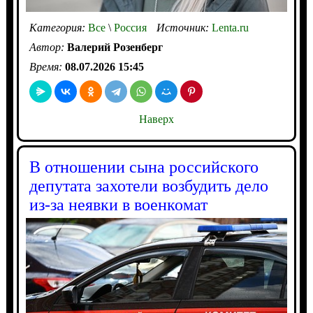
Категория:
Все
\
Россия
Источник:
Lenta.ru
Автор:
Валерий Розенберг
Время:
08.07.2026 15:45
Наверх
В отношении сына российского
депутата захотели возбудить дело
из-за неявки в военкомат