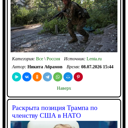
Категория:
Все
\
Россия
Источник:
Lenta.ru
Автор:
Никита Абрамов
Время:
08.07.2026 15:44
Наверх
Раскрыта позиция Трампа по
членству США в НАТО