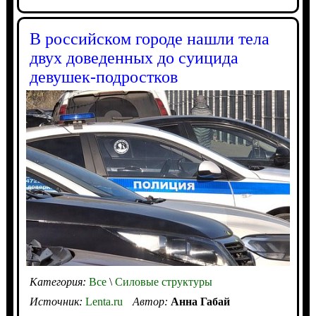
В российском городе нашли тела
двух доведенных до суицида
девушек-подростков
Категория:
Все
\
Силовые структуры
Источник:
Lenta.ru
Автор:
Анна Габай