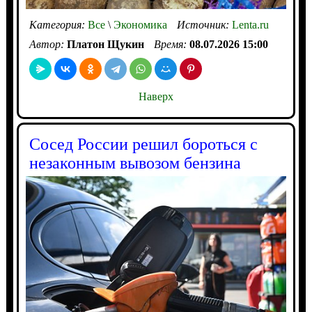
Категория:
Все
\
Экономика
Источник:
Lenta.ru
Автор:
Платон Щукин
Время:
08.07.2026 15:00
Наверх
Сосед России решил бороться с
незаконным вывозом бензина