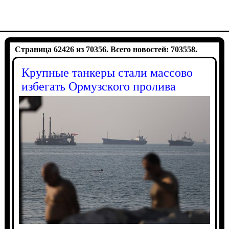
Страница 62426 из 70356. Всего новостей: 703558.
Крупные танкеры стали массово
избегать Ормузского пролива