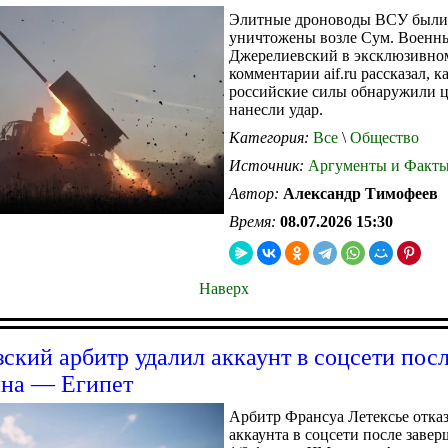
Элитные дроноводы ВСУ были
уничтожены возле Сум. Военн
Джерелиевский в эксклюзивно
комментарии aif.ru рассказал, к
российские силы обнаружили ц
нанесли удар.
Категория:
Все
\
Общество
Источник:
Аргументы и Факт
Автор:
Александр Тимофеев
Время:
08.07.2026 15:30
Наверх
ский арбитр удалил аккаунт в соцсети посл
на — Египет
Арбитр Франсуа Летексье отказ
аккаунта в соцсети после заве