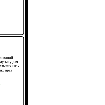
воляющий
 музыку для
нальных ИИ-
их прав.
ы