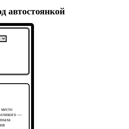
д автостоянкой
 место
Великого —
инала
тив