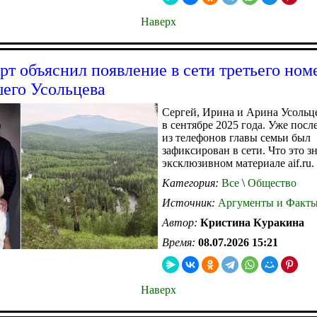
Наверх
ерт объяснил появление в сети третьего ном
его Усольцева
Сергей, Ирина и Арина Усольц
в сентябре 2025 года. Уже посл
из телефонов главы семьи был
зафиксирован в сети. Что это зн
эксклюзивном материале aif.ru.
Категория:
Все
\
Общество
Источник:
Аргументы и Факт
Автор:
Кристина Куракина
Время:
08.07.2026 15:21
Наверх