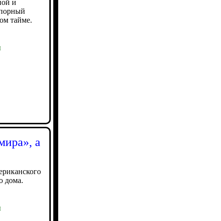
ной и
спорный
ом тайме.
ы
мира», а
ериканского
о дома.
ы