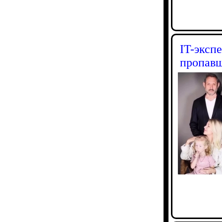
IT-эксп
пропавш