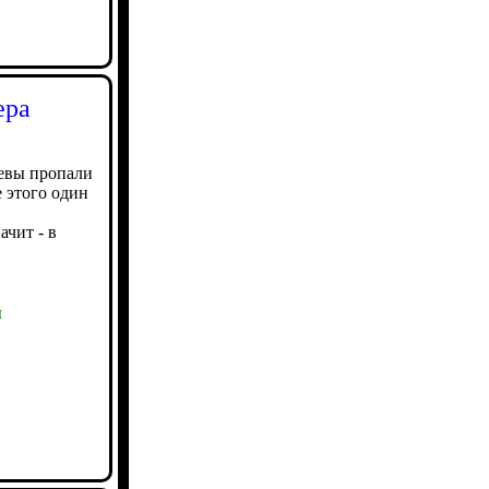
ера
евы пропали
е этого один
ачит - в
ы