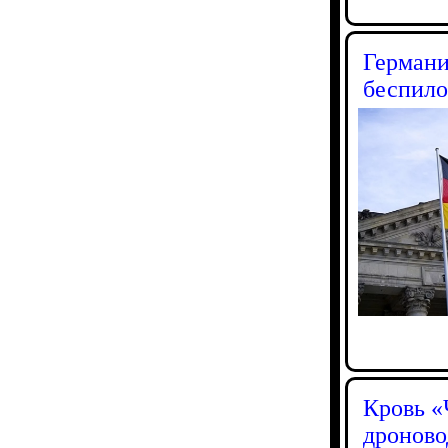
Германи
беспил
Кровь «
дроново