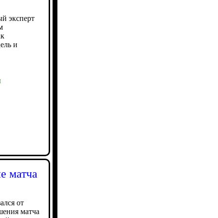
ый эксперт
м
ак
ель и
ы
е матча
ался от
ршения матча