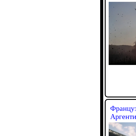
Француз
Аргенти