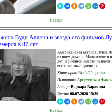
Наверх
жена Вуди Аллена и звезда его фильмов Лу
умерла в 87 лет
Американская актриса Луиза Л
в своем доме на Манхэттене в в
лет. Причиной смерти назвали
естественные причины.
Категория:
Все
\
Общество
Источник:
Аргументы и Факт
Автор:
Варвара Варакина
Время:
08.07.2026 15:39
Наверх