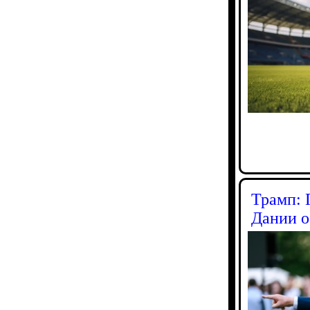
Трамп: 
Дании о