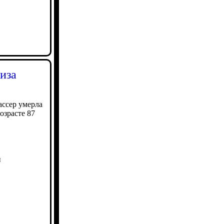
иза
ассер умерла
озрасте 87
ы