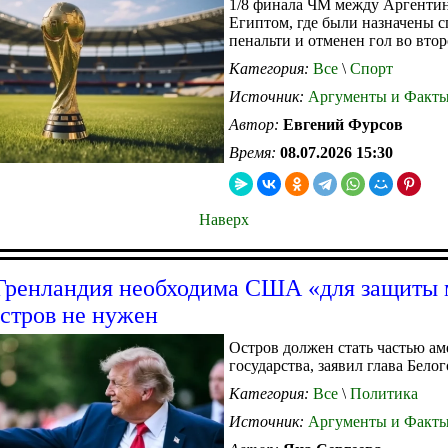
1/8 финала ЧМ между Аргенти
Египтом, где были назначены 
пенальти и отменен гол во втор
Категория:
Все
\
Спорт
Источник:
Аргументы и Факт
Автор:
Евгений Фурсов
Время:
08.07.2026 15:30
Наверх
Гренландия необходима США «для защиты 
стров не нужен
Остров должен стать частью ам
государства, заявил глава Белог
Категория:
Все
\
Политика
Источник:
Аргументы и Факт