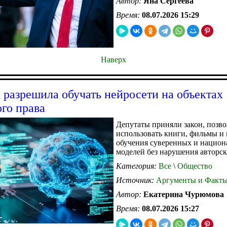
Автор:
Яна Сергеева
Время:
08.07.2026 15:29
Наверх
 разрешила обучать нейросети на объектах
ого права
Депутаты приняли закон, поз
использовать книги, фильмы и
обучения суверенных и нацио
моделей без нарушения авторск
Категория:
Все
\
Общество
Источник:
Аргументы и Факт
Автор:
Екатерина Чурюмова
Время:
08.07.2026 15:27