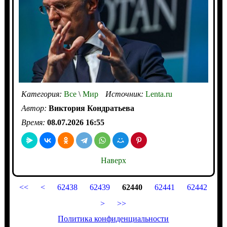
Категория:
Все
\
Мир
Источник:
Lenta.ru
Автор:
Виктория Кондратьева
Время:
08.07.2026 16:55
Наверх
<<
<
62438
62439
62440
62441
62442
>
>>
Политика конфиденциальности