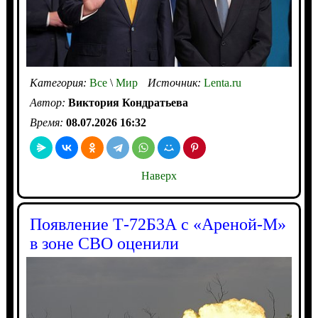
Категория:
Все
\
Мир
Источник:
Lenta.ru
Автор:
Виктория Кондратьева
Время:
08.07.2026 16:32
Наверх
Появление Т-72Б3А с «Ареной-М»
в зоне СВО оценили