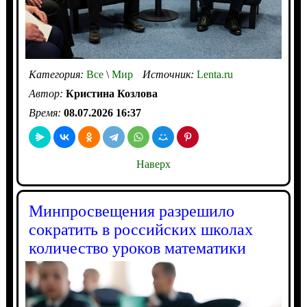
Категория:
Все
\
Мир
Источник:
Lenta.ru
Автор:
Кристина Козлова
Время:
08.07.2026 16:37
Наверх
Минпросвещения разрешило
сократить в российских школах
количество уроков математики