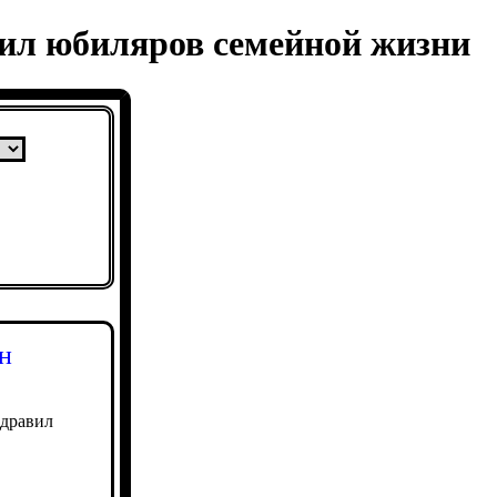
дил юбиляров семейной жизни
н
здравил