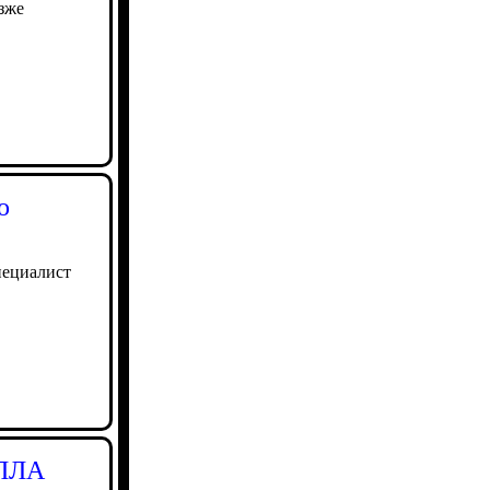
зже
о
пециалист
БПЛА