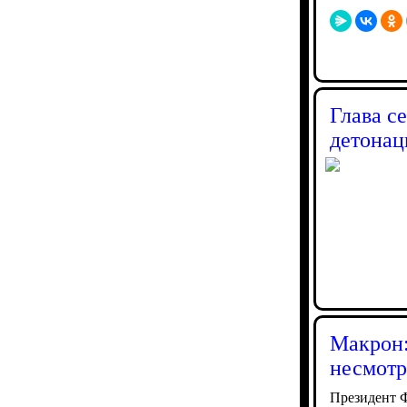
Глава с
детонац
Макрон:
несмотр
Президент Ф