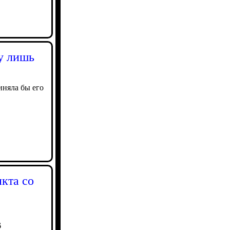
ну лишь
иняла бы его
кта со
6