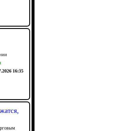
янии
я
7.2026 16:35
жатся,
орговым