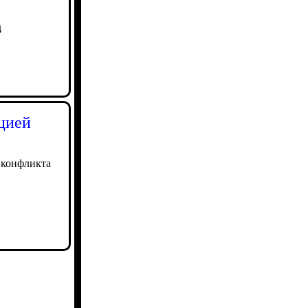
4
цией
 конфликта