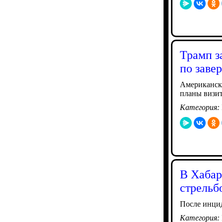
Трамп з
по заве
Американски
планы визит
Категория:
В Хабар
стрельб
После инци
Категория: