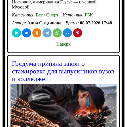
Носковой, а американка Гауфф — с чешкой
Муховой
Категория:
Все
\
Спорт
Источник:
РБК
Автор:
Анна Сатдинова
Время:
08.07.2026 17:48
Наверх
Госдума приняла закон о
стажировке для выпускников вузов
и колледжей